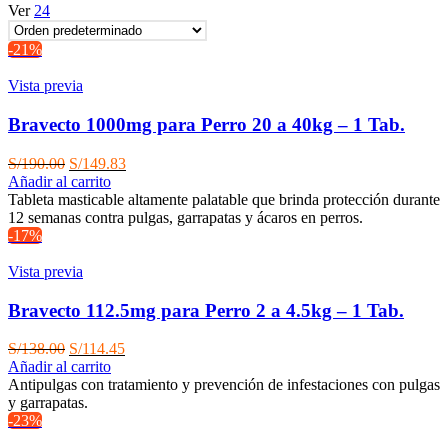
Ver
24
-21%
Vista previa
Bravecto 1000mg para Perro 20 a 40kg – 1 Tab.
El
El
S/
190.00
S/
149.83
precio
precio
Añadir al carrito
original
actual
Tableta masticable altamente palatable que brinda protección durante
era:
es:
12 semanas contra pulgas, garrapatas y ácaros en perros.
S/190.00.
S/149.83.
-17%
Vista previa
Bravecto 112.5mg para Perro 2 a 4.5kg – 1 Tab.
El
El
S/
138.00
S/
114.45
precio
precio
Añadir al carrito
original
actual
Antipulgas con tratamiento y prevención de infestaciones con pulgas
era:
es:
y garrapatas.
S/138.00.
S/114.45.
-23%