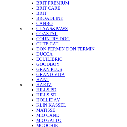
BRIT PREMIUM
BRIT CARE
BRIT
BROADLINE
CANBO
CLAWS&PAWS
COASTAL
COUNTRY DOG
CUTE CAT
DON FERMIN
DON FERMIN
DUCCA
EQUILIBRIO
GOODBOY
GRAN PLUS
GRAND VITA
HANT
HARTZ
HILLS PD
HILLS SD
HOLLIDAY
KLIN KASSEL
MATISSE
MIO CANE
MIO GATTO
MOOCHIE