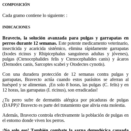
COMPOSICIÓN
Cada gramo contiene lo siguiente:
:
INDICACIONES
Bravecto, la solución avanzada para pulgas y garrapatas en
perros durante 12 semanas.
Este potente medicamento veterinario,
insecticida y acaricida sistémico, elimina rápidamente garrapatas
(Ixodes ricinus y Rhipicephalus sanguineus adultas y jóvenes),
pulgas (Ctenocephalides felis y Ctenocephalides canis) y ácaros
(Demodex canis, Sarcoptes scabei y Otodectes cynotis).
Con una duradera protección de 12 semanas contra pulgas y
garrapatas, Bravecto actúa cuando estos parásitos se aferran al
huésped y se alimentan. ¡En solo 8 horas, las pulgas (C. felis) y en
12 horas, las garrapatas (I. ricinus), son erradicadas!
¿Tu perro sufre de dermatitis alérgica por picaduras de pulgas
(DAPP)? Bravecto es parte del tratamiento que alivia esta molestia.
Además, Bravecto controla efectivamente la población de pulgas en
el entorno donde viven los perros.
¡No solo eso! También combate la sarna demodécica causada