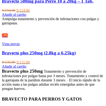
Bravecto 500mg para Perro 10 a 20kg – 1 Tab.
El
El
S/
154.00
S/
124.86
precio
precio
Añadir al carrito
original
actual
Antipulga tratamiento y prevención de infestaciones con pulgas y
era:
es:
garrapatas.
S/154.00.
S/124.86.
-3%
Vista previa
Bravecto plus 250mg (2.8kg a 6.25kg)
El
El
S/
135.00
S/
131.00
precio
precio
Añadir al carrito
original
actual
Bravecto plus 250mg
Tratamiento y prevención de
era:
es:
infestaciones por pulgas hasta por 3 meses. Tratamiento y control de
S/135.00.
S/131.00.
la garrapata de la parálisis durante 3 meses. · El inicio rápido de la
acción mata a las pulgas adultas recién emergidas antes de que
pongan huevos.
BRAVECTO PARA PERROS Y GATOS