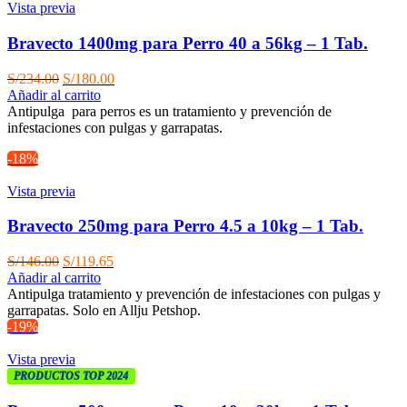
Vista previa
Bravecto 1400mg para Perro 40 a 56kg – 1 Tab.
El
El
S/
234.00
S/
180.00
precio
precio
Añadir al carrito
original
actual
Antipulga para perros es un tratamiento y prevención de
era:
es:
infestaciones con pulgas y garrapatas.
S/234.00.
S/180.00.
-18%
Vista previa
Bravecto 250mg para Perro 4.5 a 10kg – 1 Tab.
El
El
S/
146.00
S/
119.65
precio
precio
Añadir al carrito
original
actual
Antipulga tratamiento y prevención de infestaciones con pulgas y
era:
es:
garrapatas. Solo en Allju Petshop.
S/146.00.
S/119.65.
-19%
Vista previa
PRODUCTOS TOP 2024