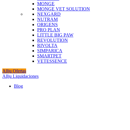
MONGE
MONGE VET SOLUTION
NEXGARD
NUTRAM
ORIGENS
PRO PLAN
LITTLE BIG PAW
REVOLUTION
RIVOLTA
SIMPARICA
SMARTPET
VETESSENCE
Allju Ofertas
Allju Liquidaciones
Blog
Agotado
Click to enlarge