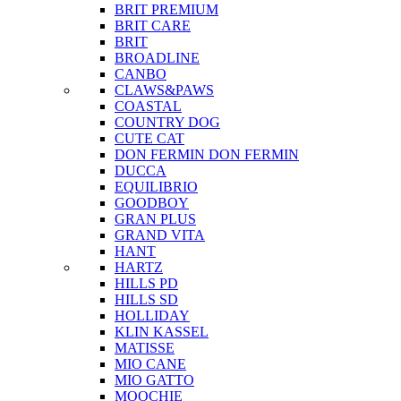
BRIT PREMIUM
BRIT CARE
BRIT
BROADLINE
CANBO
CLAWS&PAWS
COASTAL
COUNTRY DOG
CUTE CAT
DON FERMIN
DON FERMIN
DUCCA
EQUILIBRIO
GOODBOY
GRAN PLUS
GRAND VITA
HANT
HARTZ
HILLS PD
HILLS SD
HOLLIDAY
KLIN KASSEL
MATISSE
MIO CANE
MIO GATTO
MOOCHIE