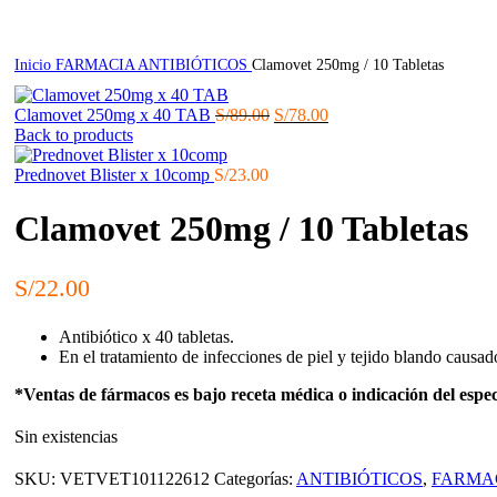
Inicio
FARMACIA
ANTIBIÓTICOS
Clamovet 250mg / 10 Tabletas
El
El
Clamovet 250mg x 40 TAB
S/
89.00
S/
78.00
precio
precio
Back to products
original
actual
era:
es:
Prednovet Blister x 10comp
S/
23.00
S/89.00.
S/78.00.
Clamovet 250mg / 10 Tabletas
S/
22.00
Antibiótico x 40 tabletas.
En el tratamiento de infecciones de piel y tejido blando causad
*Ventas de fármacos es bajo receta médica o indicación del espec
Sin existencias
SKU:
VETVET101122612
Categorías:
ANTIBIÓTICOS
,
FARMA