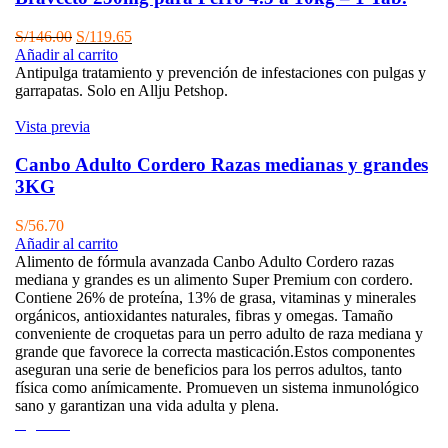
El
El
S/
146.00
S/
119.65
precio
precio
Añadir al carrito
original
actual
Antipulga tratamiento y prevención de infestaciones con pulgas y
era:
es:
garrapatas. Solo en Allju Petshop.
S/146.00.
S/119.65.
Vista previa
Canbo Adulto Cordero Razas medianas y grandes
3KG
S/
56.70
Añadir al carrito
Alimento de fórmula avanzada Canbo Adulto Cordero razas
mediana y grandes es un alimento Super Premium con cordero.
Contiene 26% de proteína, 13% de grasa, vitaminas y minerales
orgánicos, antioxidantes naturales, fibras y omegas. Tamaño
conveniente de croquetas para un perro adulto de raza mediana y
grande que favorece la correcta masticación.Estos componentes
aseguran una serie de beneficios para los perros adultos, tanto
física como anímicamente. Promueven un sistema inmunológico
sano y garantizan una vida adulta y plena.
Agotado