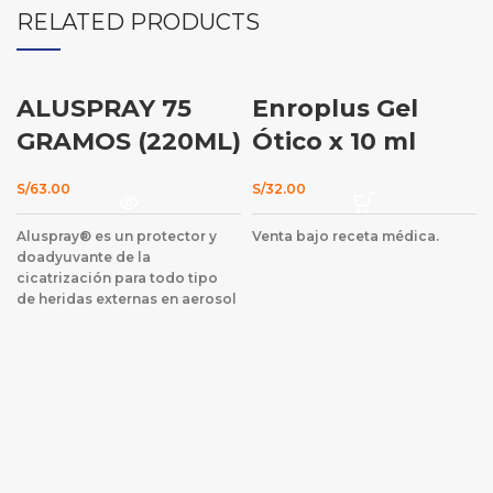
RELATED PRODUCTS
ALUSPRAY 75
Enroplus Gel
AGOTADO
GRAMOS (220ML)
Ótico x 10 ml
S/
63.00
S/
32.00
Aluspray® es un protector y
Venta bajo receta médica.
doadyuvante de la
cicatrización para todo tipo
de heridas externas en aerosol
tópico.
Venta bajo receta
médica o indicación del
médico veterinario tratante. Se
solicitará receta médica
veterinaria al momento de
confirmar la compra.