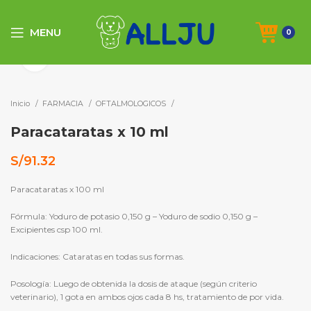
MENU
0
Click to enlarge
Inicio
FARMACIA
OFTALMOLOGICOS
Paracataratas x 10 ml
S/
91.32
Paracataratas x 100 ml
Fórmula:
Yoduro de potasio 0,150 g – Yoduro de sodio 0,150 g –
Excipientes csp 100 ml.
Indicaciones:
Cataratas en todas sus formas.
Posología:
Luego de obtenida la dosis de ataque (según criterio
veterinario), 1 gota en ambos ojos cada 8 hs, tratamiento de por vida.