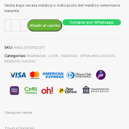
Venta bajo receta médica o indicación del médico veterinario
tratante.
Paracataratas x 10 ml cantidad
Comprar por Whatsapp
Añadir al carrito
SKU:
ANDLOV101122271
Categorías:
FARMACIA
,
LOVE
,
MARCAS
,
OFTALMOLOGICOS
,
PERROS / GATOS
Recojo en tienda
Envío a Domicilio