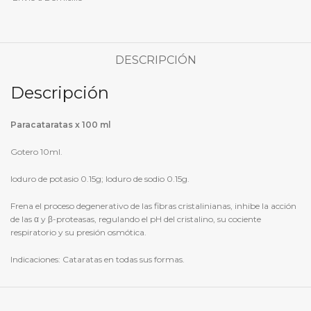
DESCRIPCIÓN
Descripción
Paracataratas x 100 ml
Gotero 10ml.
Ioduro de potasio 0.15g; Ioduro de sodio 0.15g.
Frena el proceso degenerativo de las fibras cristalinianas, inhibe la acción
de las α y β-proteasas, regulando el pH del cristalino, su cociente
respiratorio y su presión osmótica.
Indicaciones: Cataratas en todas sus formas.