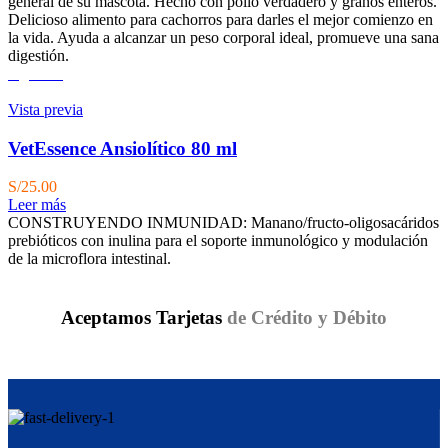
general de su mascota. Hecho con pollo verdadero y granos enteros.
Delicioso alimento para cachorros para darles el mejor comienzo en
la vida. Ayuda a alcanzar un peso corporal ideal, promueve una sana
digestión.
Agotado
Vista previa
VetEssence Ansiolítico 80 ml
S/
25.00
Leer más
CONSTRUYENDO INMUNIDAD: Manano/fructo-oligosacáridos
prebióticos con inulina para el soporte inmunológico y modulación
de la microflora intestinal.
Aceptamos Tarjetas
de Crédito y Débito