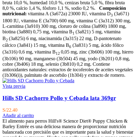
bruta 10,0 %, humedad 10,0 %, cenizas bruta 5,0 %, fibra bruta
8,0 %, calcio 1,4 %, fósforo 1,1 %, sodio 0,2 %.
Composición
nutricional:
vitamina A (3a672a) 23000 IU, vitamina D
(3a671)
3
1800 IU, vitamina E (3a700) 600 mg, vitamina C (3a312) 300 mg,
L-carnitina (3a910) 300 mg, cloruro de colina (3a890) 1800 mg,
biotina (3a880) 0,75 mg, vitamina B
(3a821) 5 mg, vitamina
1
B
(3a825i) 6 mg, niacinamida (3a315) 22 mg, D-pantotenato
2
cálcico (3a841) 15 mg, vitamina B
(3a831) 5 mg, ácido fólico
6
(3a316) 0,6 mg, vitamina B
0,05 mg, zinc (3b606) 100 mg, hierro
12
(3b106) 90 mg, manganeso (3b504) 45 mg, yodo (3b201) 0,8 mg,
cobre (3b406) 18 mg, selenio (3b810) 0,2 mg. Contiene
antioxidantes naturales: extractos de tocoferoles de aceites vegetales
(1b306(i)), palmitato de ascorbilo (1b304) y extracto de romero.
Vista previa
Hills SD Cachorro Pollo y Cebada lata 369gr
S/
22.40
Añadir al carrito
El alimento para perros Hill's® Science Diet® Puppy Chicken &
Barley Entrée es una deliciosa manera de proporcionar nutrición
balanceada con precisión que es importante para la salud y bienestar