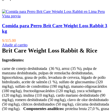
S/154.00.
S/124.86.
Vista previa
Comida para Perro Brit Care Weight Loss Rabbit 3
kg
S/
115.00
Añadir al carrito
Brit Care Weight Loss Rabbit & Rice
Ingredientes:
carne de conejo deshidratada (36 %), arroz (35 %),
pulpa de
manzana deshidratada, pulpas de remolacha deshidratadas,
lignocelulosa, grasa de pollo, levadura de cerveza, hígado de pollo
hidrolizado, aceite de salmón (1 %), sulfato de glucosamina (320
mg/kg), sulfato de condroitina (190 mg/kg), manano-oligosacáridos
(180 mg/kg), fructooligosacáridos (120 mg/kg), yuca schidigera
(120 mg/kg), inulina (110 mg/kg), cardo mariano deshidratado (90
mg/kg), romero deshidratado (50 mg/kg), clavo de olor deshidratado
(50 mg/kg), cítricos deshidratados (50 mg/kg), cúrcuma deshidratada
(50 mg/kg).
Componentes analíticos:
proteína bruta 27,0 %, grasa