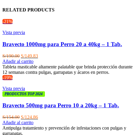
RELATED PRODUCTS
-21%
Vista previa
Bravecto 1000mg para Perro 20 a 40kg – 1 Tab.
El
El
S/
190.00
S/
149.83
precio
precio
Añadir al carrito
original
actual
Tableta masticable altamente palatable que brinda protección durante
era:
es:
12 semanas contra pulgas, garrapatas y ácaros en perros.
S/190.00.
S/149.83.
-19%
Vista previa
PRODUCTOS TOP 2024
Bravecto 500mg para Perro 10 a 20kg – 1 Tab.
El
El
S/
154.00
S/
124.86
precio
precio
Añadir al carrito
original
actual
Antipulga tratamiento y prevención de infestaciones con pulgas y
era:
es:
garrapatas.