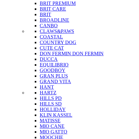
BRIT PREMIUM
BRIT CARE
BRIT
BROADLINE
CANBO
CLAWS&PAWS
COASTAL
COUNTRY DOG
CUTE CAT
DON FERMIN
DON FERMIN
DUCCA
EQUILIBRIO
GOODBOY
GRAN PLUS
GRAND VITA
HANT
HARTZ
HILLS PD
HILLS SD
HOLLIDAY
KLIN KASSEL
MATISSE
MIO CANE
MIO GATTO
MOOCHIE