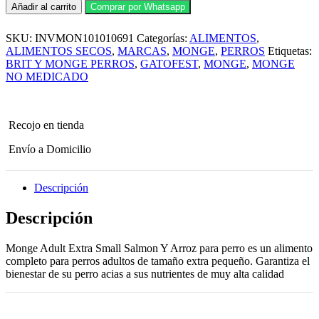
Alimento
Añadir al carrito
Comprar por Whatsapp
seco
Monge
SKU:
INVMON101010691
Categorías:
ALIMENTOS
,
Adult
Extra
ALIMENTOS SECOS
,
MARCAS
,
MONGE
,
PERROS
Etiquetas:
Small
BRIT Y MONGE PERROS
,
GATOFEST
,
MONGE
,
MONGE
Salmon
NO MEDICADO
Y
Arroz
para
perro
Recojo en tienda
2.5
Kg
Envío a Domicilio
cantidad
Descripción
Descripción
Monge Adult Extra Small Salmon Y Arroz para perro es un alimento
completo para perros adultos de tamaño extra pequeño. Garantiza el
bienestar de su perro acias a sus nutrientes de muy alta calidad