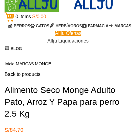
0
items
S/
0.00
PERROS
GATOS
HERBÍVOROS
FARMACIA
MARCAS
Allju Ofertas
Allju Liquidaciones
BLOG
Click to enlarge
Inicio
MARCAS
MONGE
Back to products
Alimento Seco Monge Adulto
Pato, Arroz Y Papa para perro
2.5 Kg
S/
84.70