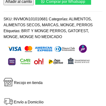
Añadir al carrito
Comprar por Whatsapp
Pato,
Arroz
Y
Papa
SKU:
INVMON101010681
Categorías:
ALIMENTOS
,
para
ALIMENTOS SECOS
,
MARCAS
,
MONGE
,
PERROS
perro
Etiquetas:
BRIT Y MONGE PERROS
,
GATOFEST
,
2.5
MONGE
,
MONGE NO MEDICADO
Kg
cantidad
Recojo en tienda
Envío a Domicilio