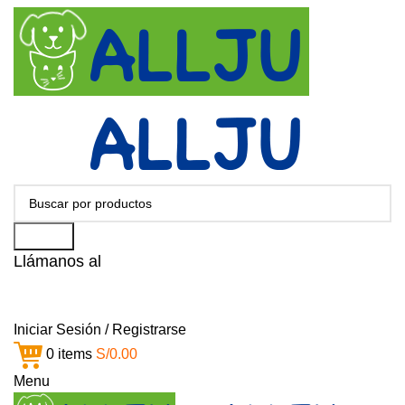
Search
Llámanos al
+51 951 156 203
Iniciar Sesión / Registrarse
0
items
S/
0.00
Menu