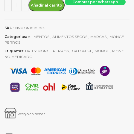
Alimento seco Monge Adult Extra Small Cordero, Arroz Y Papa 
Comprar por Whatsapp
Añadir al carrito
SKU:
INVMON101010651
Categorías:
ALIMENTOS
,
ALIMENTOS SECOS
,
MARCAS
,
MONGE
,
PERROS
Etiquetas:
BRIT Y MONGE PERROS
,
GATOFEST
,
MONGE
,
MONGE
NO MEDICADO
Recojo en tienda