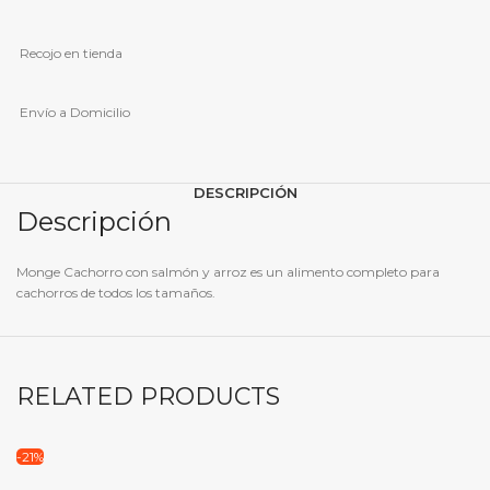
cantidad
Recojo en tienda
Envío a Domicilio
DESCRIPCIÓN
Descripción
Monge Cachorro con salmón y arroz es un alimento completo para
cachorros de todos los tamaños.
RELATED PRODUCTS
-21%