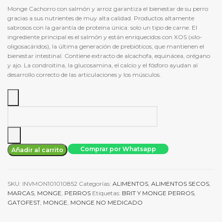
Monge Cachorro con salmón y arroz garantiza el bienestar de su perro
gracias a sus nutrientes de muy alta calidad. Productos altamente
sabrosos con la garantía de proteína única: solo un tipo de carne. El
ingrediente principal es el salmón y están enriquecidos con XOS (xilo-
oligosacáridos), la última generación de prebióticos, que mantienen el
bienestar intestinal. Contiene extracto de alcachofa, equinácea, orégano
y ajo. La condroitina, la glucosamina, el calcio y el fósforo ayudan al
desarrollo correcto de las articulaciones y los músculos.
Alimento
seco
Monge
Cachorro
Comprar por Whatsapp
Añadir al carrito
Salmón
Y
Arroz
SKU:
INVMON101010852
Categorías:
ALIMENTOS
,
ALIMENTOS SECOS
,
para
MARCAS
,
MONGE
,
PERROS
Etiquetas:
BRIT Y MONGE PERROS
,
perro
GATOFEST
,
MONGE
,
MONGE NO MEDICADO
12
Kg