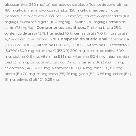
glucosamina, 260 mg/kg), extracto de cartílago (fuente de condroitina,
160 mg/kg), manano-oligosacáridos (150 mg/kg), hierbas y frutas
(romero, clavo, cítricos, cúrcuma, 150 mg/kg), fructo-oligosacáridos (100
mg/kg), Yucca schidigera (100 mg/kg), inulina (90 mg/kg), semilla de
cardo (75 mg/kg).
Componentes analíticos:
Proteína bruta 25 %,
contenido de grasa 12 %, humedad 10 %, ceniza bruta 7,0 %, fibra bruta
4,2 %, calcio 1,5 %, fósforo 1,2 %.
Composición nutricional:
Vitamina A
(E672) 20 000 UI, vitamina D3 (E671) 1 500 UI, vitamina E (α-tocoferol)
(3a700) 500 mg, vitamina C (E300) 200 mg, cloruro de colina 600
mg, biotina 0,6 mg, vitamina B1 1 mg, vitamina B2 4 mg, niacinamida
(3a315) 12 mg, pantotenato cálcico 10 mg, vitamina B6 (3a831) 1 mg,
ácido fólico (3a316) 0,5 mg, vitamina B12 0,04 mg, zinc (E6) 80 mg,
hierro (E1) 70 mg, manganeso (E5) 35 mg, yodo (E2) 0,65 mg, cobre (E4)
15 mg, selenio (3b8.10) 0,25 mg.