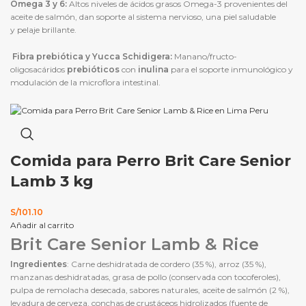
Omega 3 y 6:
Altos niveles de ácidos grasos Omega-3 provenientes del
aceite de salmón, dan soporte al sistema nervioso, una piel saludable
y pelaje brillante.
Fibra prebiótica y Yucca Schidigera:
Manano/fructo-
oligosacáridos
prebióticos
con
inulina
para el soporte inmunológico y
modulación de la microflora intestinal.
Comida para Perro Brit Care Senior
Lamb 3 kg
S/
101.10
Añadir al carrito
Brit Care Senior Lamb & Rice
Ingredientes
: Carne deshidratada de cordero (35 %), arroz (35 %),
manzanas deshidratadas, grasa de pollo (conservada con tocoferoles),
pulpa de remolacha desecada, sabores naturales, aceite de salmón (2 %),
levadura de cerveza, conchas de crustáceos hidrolizados (fuente de