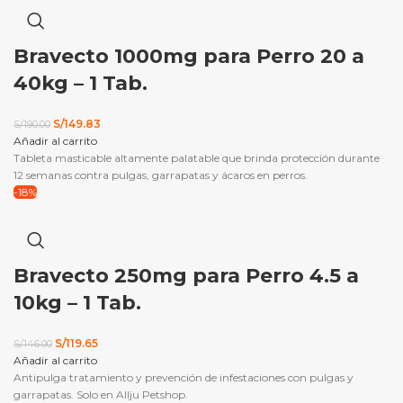
Bravecto 1000mg para Perro 20 a
40kg – 1 Tab.
El
El
S/
149.83
S/
190.00
precio
precio
Añadir al carrito
original
actual
Tableta masticable altamente palatable que brinda protección durante
era:
es:
12 semanas contra pulgas, garrapatas y ácaros en perros.
S/190.00.
S/149.83.
-18%
Bravecto 250mg para Perro 4.5 a
10kg – 1 Tab.
El
El
S/
119.65
S/
146.00
precio
precio
Añadir al carrito
original
actual
Antipulga tratamiento y prevención de infestaciones con pulgas y
era:
es:
garrapatas. Solo en Allju Petshop.