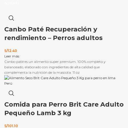
S/146.00.
S/119.65.
Agotado
Canbo Paté Recuperación y
rendimiento – Perros adultos
S/
12.40
Leer más
Canbo paté es un alimento super premium, 100% completo y
balanceado, elaborado con ingredientes de alta calidad que
complementa la nutrición de la mascota. 11 oz
Comida para Perro Brit Care Adulto
Pequeño Lamb 3 kg
S/
101.10