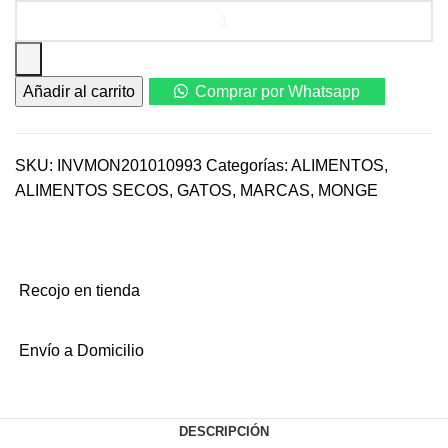
Alimento
Seco
Monge
Feline
Añadir al carrito
Comprar por Whatsapp
Adult
10
Kg
para
SKU:
INVMON201010993
Categorías:
ALIMENTOS
,
gato
ALIMENTOS SECOS
,
GATOS
,
MARCAS
,
MONGE
cantidad
Recojo en tienda
Envío a Domicilio
DESCRIPCIÓN