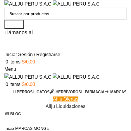
Search
Llámanos al
+51 951 156 203
Iniciar Sesión / Registrarse
0
items
S/
0.00
Menu
0
items
S/
0.00
PERROS
GATOS
HERBÍVOROS
FARMACIA
MARCAS
Allju Ofertas
Allju Liquidaciones
BLOG
Click to enlarge
Inicio
MARCAS
MONGE