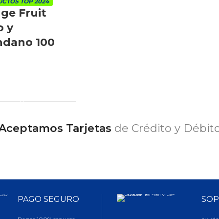
CTOS TOP 2024
ge Fruit
o y
ndano 100
LEER MÁS
Aceptamos Tarjetas
de Crédito y Débit
PAGO SEGURO
SOP