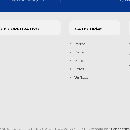
Pagos 100% seguros.
ayuda 
AGE CORPORATIVO
CATEGORÍAS
Perros
Gatos
Marcas
Otros
Ver Todo
ght © 2021 ALLJU PERU S.A.C. - RUC 20607162141 | Diseñado por
Tiendasvirt