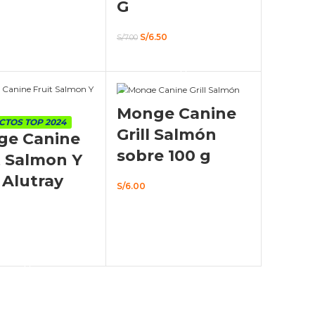
G
DIR AL CARRITO
El
El
S/
6.50
S/
7.00
precio
precio
AÑADIR AL CARRITO
original
actual
era:
es:
S/7.00.
S/6.50.
AGOTADO
Monge Canine
TOS TOP 2024
Grill Salmón
ge Canine
sobre 100 g
t Salmon Y
 Alutray
S/
6.00
LEER MÁS
DIR AL CARRITO