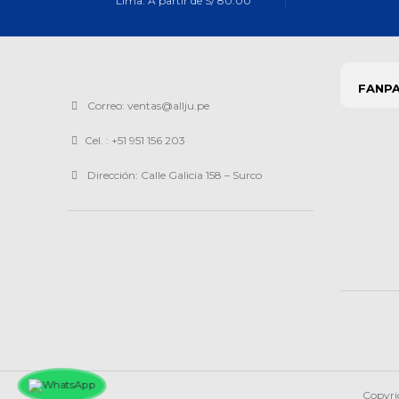
Lima: A partir de S/ 80.00
FANP
Correo: ventas@allju.pe
Cel. : +51 951 156 203
Dirección: Calle Galicia 158 – Surco
Copyri