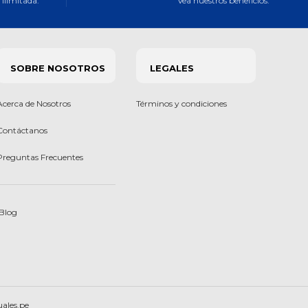
ilimitada.
Vea nuestros beneficios.
SOBRE NOSOTROS
LEGALES
Acerca de Nosotros
Términos y condiciones
Contáctanos
Preguntas Frecuentes
Blog
uales.pe