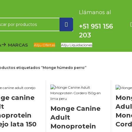
Llámanos al
+51 951 156
203
A
MARCAS
Allju Ofertas
Allju Liquidaciones
oductos etiquetados “Monge húmedo perro”
ge canine
Mon
lt
Adul
Monge Canine
oprotein
Mon
Adult
jo lata 150
Cord
Monoprotein