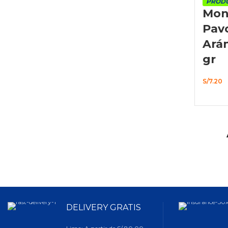
PRODU
Mon
Pav
Ará
gr
S/
7.20
DELIVERY GRATIS