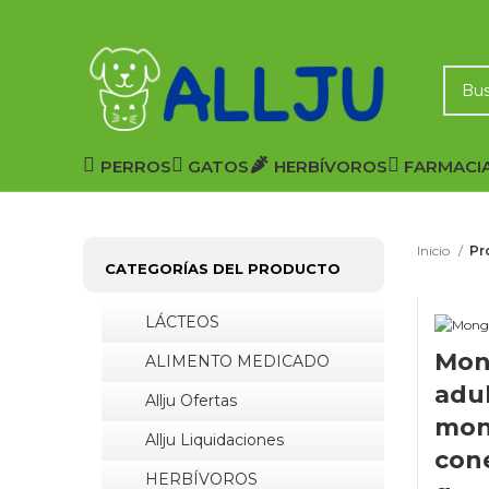
PERROS
GATOS
HERBÍVOROS
FARMACI
Inicio
Pr
CATEGORÍAS DEL PRODUCTO
LÁCTEOS
Mon
ALIMENTO MEDICADO
adu
Allju Ofertas
mon
Allju Liquidaciones
cone
HERBÍVOROS