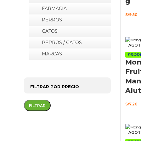
g
FARMACIA
S/
9.50
PERROS
AÑA
GATOS
PERROS / GATOS
AGOT
MARCAS
PRODU
Mon
Frui
Man
FILTRAR POR PRECIO
Alut
S/
7.20
FILTRAR
Precio
Precio
mínimo
máximo
AGOT