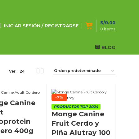
S/
0.00
INICIAR SESIÓN / REGISTRARSE
0
items
BLOG
Ver
24
-7%
ge Canine
PRODUCTOS TOP 2024
t
Monge Canine
oprotein
Fruit Cerdo y
ero 400g
Piña Alutray 100