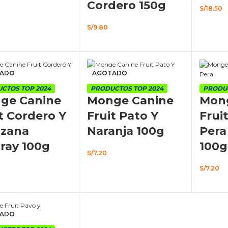
Cordero 150g
S/
18.50
AÑA
S/
9.80
DIR AL CARRITO
AÑADIR AL CARRITO
ADO
AGOTADO
CTOS TOP 2024
PRODUCTOS TOP 2024
PRODUC
ge Canine
Monge Canine
Mon
t Cordero Y
Fruit Pato Y
Frui
zana
Naranja 100g
Pera
ray 100g
100g
S/
7.20
LEER MÁS
S/
7.20
LEER MÁS
AÑA
ADO