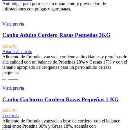
original
actual
Antipulga para perros es un tratamiento y prevención de
era:
es:
infestaciones con pulgas y garrapatas.
S/234.00.
S/180.00.
Vista previa
Canbo Adulto Cordero Razas Pequeñas 3KG
S/
56.70
Añadir al carrito
Alimento de fórmula avanzada contiene antioxidantes y proteínas de
alta calidad con un balance de Proteínas 28% y Grasas 17% y con el
tamaño apropiado de croquetas para un perro adulto de raza
pequeña.
Agotado
Vista previa
Canbo Cachorro Cordero Razas Pequeñas 1 KG
S/
22.70
Leer más
Alimento de fórmula avanzada a base de cordero con el balance
ideal entre Proteína 30% y Grasa 18%, además con