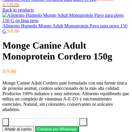
El
precio
S/
339.86
precio
original
Back to products
actual
era:
es:
S/346.80.
S/339.86.
Alimento Humedo Monge Adult Monoprotein Pavo para perro 150
G
S/
9.80
Monge Canine Adult
Monoprotein Cordero 150g
S/
9.80
Monge Canine Adult Cordero paté formulado con una fuente única
de proteína animal, cordero seleccionado de la más alta calidad.
Productos 100% italianos y muy sabrosos. Alimento equilibrado que
utiliza un complejo de vitaminas A-E-D3 y micronutrientes
esenciales. Natural, sin colorantes, conservantes ni azúcares
añadidos.
Monge
Añadir al carrito
Comprar por Whatsapp