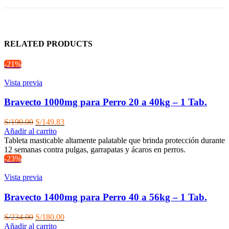
RELATED PRODUCTS
-21%
Vista previa
Bravecto 1000mg para Perro 20 a 40kg – 1 Tab.
El
El
S/
190.00
S/
149.83
precio
precio
Añadir al carrito
original
actual
Tableta masticable altamente palatable que brinda protección durante
era:
es:
12 semanas contra pulgas, garrapatas y ácaros en perros.
S/190.00.
S/149.83.
-23%
Vista previa
Bravecto 1400mg para Perro 40 a 56kg – 1 Tab.
El
El
S/
234.00
S/
180.00
precio
precio
Añadir al carrito