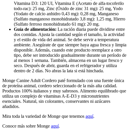
Vitamina D3: 120 UI, Vitamina E (Acetato de alfa-tocoferilo
todo-rac): 25 mg, Zinc (Óxido de zinc 31 mg): 25 mg, Yodo
(Yodato de calcio anhidro 0,43 mg): 0,28 mg, Manganeso
(Sulfato manganoso monohidratado 3,8 mg): 1,25 mg, Hierro
(Sulfato ferroso monohidratado 61 mg): 20 mg.
Guía de alimentación:
La ración diaria puede dividirse entre
dos comidas. Ajusta la cantidad según el tamaño, la actividad
y el estilo de vida del animal. Se debe servir a temperatura
ambiente. Asegúrate de que siempre haya agua fresca y limpia
disponible. Además, cuando este producto reemplace a otro
tipo, debe ser introducido gradualmente durante un período de
al menos 1 semana. También, almacena en un lugar fresco y
seco. Después de abrir, guarda en el refrigerador y utiliza
dentro de 2 días. No abras la lata si está hinchada.
Monge Canine Adult Cordero paté formulado con una fuente única
de proteína animal, cordero seleccionado de la más alta calidad.
Productos 100% italianos y muy sabrosos. Alimento equilibrado que
utiliza un complejo de vitaminas A-E-D3 y micronutrientes
esenciales. Natural, sin colorantes, conservantes ni azúcares
añadidos.
Mira toda la variedad de Monge que tenemos
aquí
.
Conoce más sobre Monge
aquí
.