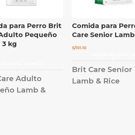
a para Perro Brit
Comida para Perro
 Adulto Pequeño
Care Senior Lamb
 3 kg
S/
101.10
AÑADIR AL CARRIT
AÑADIR AL CARRITO
Brit Care Senior
Care Adulto
Lamb & Rice
eño Lamb &
Ingredientes
: Carne deshidratada 
(35 %), arroz (35 %), manzanas deshi
grasa de pollo (conservada con tocofe
pulpa de remolacha desecada, sabor
 Clave:
naturales, aceite de salmón (2 %), le
cerveza, conchas de crustáceos hidro
 y minerales orgánicos:
Altos
(fuente de glucosamina, 260 mg/kg)
vitamina E (tocopherol) y selenio en
de cartílago (fuente de condroitina,
rgánica aseguran un fuerte