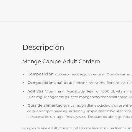
Descripción
Monge Canine Adult Cordero
Composición:
Cordero fresco (equivalente al 100% de carne 
Composición analítica:
Proteína bruta: 8%, fibra bruta: 0.
Aditivos:
Vitamina A (Acetato de Retinilo): 1500 UI, Vitamina 
0,28 mg, Manganeso (Sulfato manganoso monohidratado 3,8 m
Guía de alimentación:
La ración diaria puede dividirse entr
de que siempre haya agua fresca y limpia disponible. Además
almacena en un lugar fresco y seco. Después de abrir, guarda en 
Monge Canine Adult Cordero paté formulado con una fuente única 