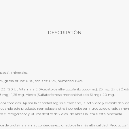
DESCRIPCIÓN
usada), minerales.
5%, grasa bruta: 6.5%, cenizas: 1.5 %, humedad: 80%
D3: 120 UI, Vitamina E (Acetato de alfa-tocoferilo todo-rac): 25 mg, Zinc (Óxi
g): 1,25 mg, Hierro (Sulfato ferroso monohidratado 61 mg): 20 mg.
e dos comidas. Ajusta la cantidad según el tamaño, la actividad y el estilo de v
, cuando este producto reemplace a otro tipo, debe ser introducido gradualme
el refrigerador y utiliza dentro de 2 días. No abras la lata si está hinchada.
de proteína animal, cordero seleccionado de la más alta calidad. Productos 1