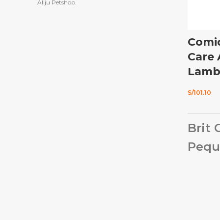
Allju Petshop.
Comid
Care
Lamb
S/
101.10
Brit 
Pequ
Rice
Beneficios
Vitaminas
niveles de 
su forma o