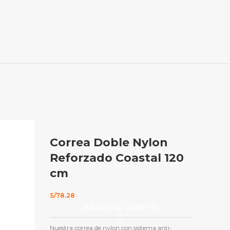
Correa Doble Nylon
Reforzado Coastal 120
cm
S/
78.28
AÑADIR AL CARRITO
Nuestra correa de nylon con sistema anti-