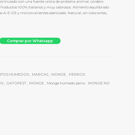
ormulado con una fuente única de proteína animal, cordero
. Productos 100% italianos y muy sabrosos. Alimento equilibrado
s A-E-D3 y micronutrientes esenciales. Natural, sin colorantes,
tein Cordero 400g cantidad
Comprar por Whatsapp
NTOS HUMEDOS
,
MARCAS
,
MONGE
,
PERROS
OS
,
GATOFEST
,
MONGE
,
Monge húmedo perro
,
MONGE NO