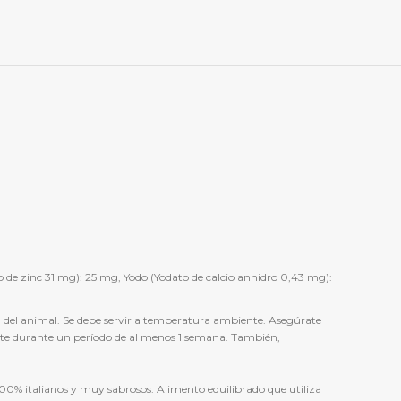
do de zinc 31 mg): 25 mg, Yodo (Yodato de calcio anhidro 0,43 mg):
ida del animal. Se debe servir a temperatura ambiente. Asegúrate
nte durante un período de al menos 1 semana. También,
00% italianos y muy sabrosos. Alimento equilibrado que utiliza