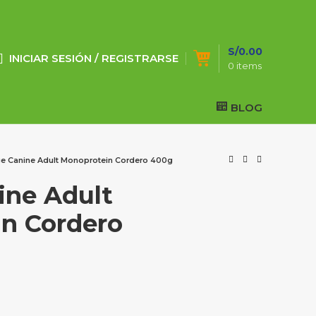
S/
0.00
INICIAR SESIÓN / REGISTRARSE
0
items
BLOG
e Canine Adult Monoprotein Cordero 400g
ne Adult
n Cordero