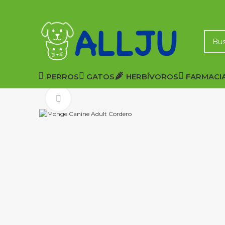
PERROS
GATOS
HERBÍVOROS
FARMACI
Click to enlarge