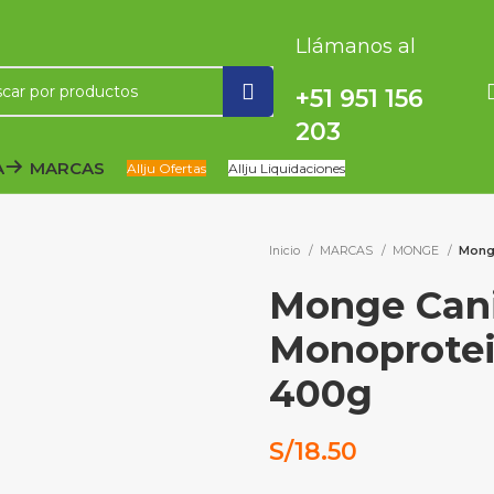
Llámanos al
+51 951 156
203
A
MARCAS
Allju Ofertas
Allju Liquidaciones
Inicio
MARCAS
MONGE
Mong
Monge Cani
Monoprotei
400g
S/
18.50