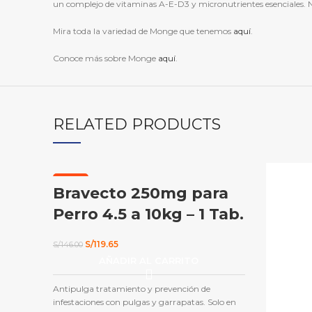
un complejo de vitaminas A-E-D3 y micronutrientes esenciales. Na
Mira toda la variedad de Monge que tenemos
aquí
.
Conoce más sobre Monge
aquí
.
RELATED PRODUCTS
-18%
Bravecto 250mg para
Perro 4.5 a 10kg – 1 Tab.
El
El
S/
119.65
S/
146.00
precio
precio
AÑADIR AL CARRITO
original
actual
era:
es:
S/146.00.
S/119.65.
Antipulga tratamiento y prevención de
infestaciones con pulgas y garrapatas. Solo en