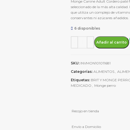
Monge Canine Adult Cordero paté f
seleccionado de la más alta calidad
que utiliza un complejo de vitamina
conservantes ni azúcares añadidos.
6 disponibles
Monge Canine Adult Monopro
Añadir al carrito
SKU:
INVMON101011681
Categorías:
ALIMENTOS
,
ALIME
Etiquetas:
BRIT Y MONGE PERR
MEDICADO
,
Monge perro
Recojo en tienda
Envío a Domicilio