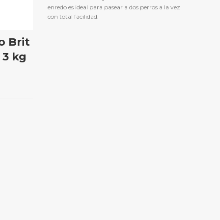
enredo es ideal para pasear a dos perros a la vez
con total facilidad.
 Brit
Nut
 3 kg
poll
kg
O
S/
91.70
Nut
arroz in
de cordero
razas m
dratadas,
roles),
es
vadura de
lizados
, extracto
 160 mg/kg),