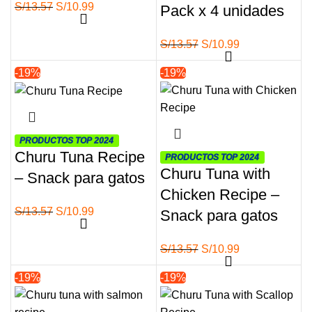
El
El
S/
13.57
S/
10.99
Pack x 4 unidades
precio
precio
original
actual
El
El
S/
13.57
S/
10.99
era:
es:
precio
precio
-19%
-19%
S/13.57.
S/10.99.
original
actual
era:
es:
S/13.57.
S/10.99.
PRODUCTOS TOP 2024
Churu Tuna Recipe
PRODUCTOS TOP 2024
Churu Tuna with
– Snack para gatos
Chicken Recipe –
El
El
S/
13.57
S/
10.99
Snack para gatos
precio
precio
original
actual
El
El
S/
13.57
S/
10.99
era:
es:
precio
precio
-19%
-19%
S/13.57.
S/10.99.
original
actual
era:
es: