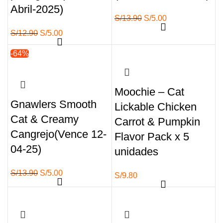
Abril-2025)
El
El
S/
13.90
S/
5.00
precio
precio
El
El
S/
12.90
S/
5.00
original
actual
precio
precio
-64%
Agotado
era:
es:
original
actual
S/13.90.
S/5.00.
era:
es:
S/12.90.
S/5.00.
Moochie – Cat
Gnawlers Smooth
Lickable Chicken
Cat & Creamy
Carrot & Pumpkin
Cangrejo(Vence 12-
Flavor Pack x 5
04-25)
unidades
El
El
S/
13.90
S/
5.00
S/
9.80
precio
precio
original
actual
era:
es:
S/13.90.
S/5.00.