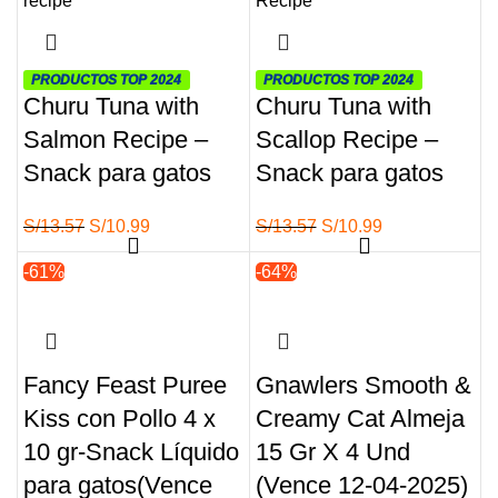
S/13.57.
S/10.99.
PRODUCTOS TOP 2024
PRODUCTOS TOP 2024
Churu Tuna with
Churu Tuna with
Salmon Recipe –
Scallop Recipe –
Snack para gatos
Snack para gatos
El
El
El
El
S/
13.57
S/
10.99
S/
13.57
S/
10.99
precio
precio
precio
precio
-61%
Agotado
-64%
Agotado
original
actual
original
actual
era:
es:
era:
es:
S/13.57.
S/10.99.
S/13.57.
S/10.99.
Fancy Feast Puree
Gnawlers Smooth &
Kiss con Pollo 4 x
Creamy Cat Almeja
10 gr-Snack Líquido
15 Gr X 4 Und
para gatos(Vence
(Vence 12-04-2025)