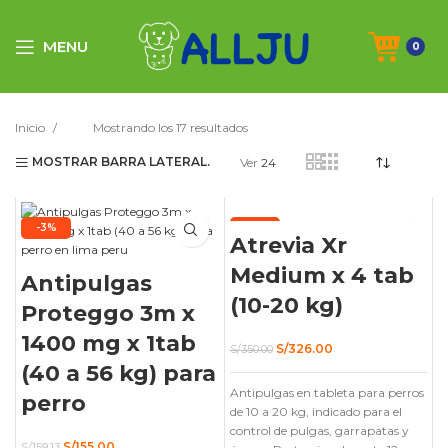
MENU
0
Inicio
Mostrando los 17 resultados
MOSTRAR BARRA LATERAL.
Ver
24
-3%
-7%
Atrevia Xr
Medium x 4 tab
Antipulgas
(10-20 kg)
Proteggo 3m x
1400 mg x 1tab
El
El
S/
326.00
S/
350.00
precio
precio
(40 a 56 kg) para
original
actual
Antipulgas en tableta para perros
era:
es:
perro
S/350.00.
S/326.00.
de 10 a 20 kg, indicado para el
control de pulgas, garrapatas y
El
El
S/
155.00
S/
159.13