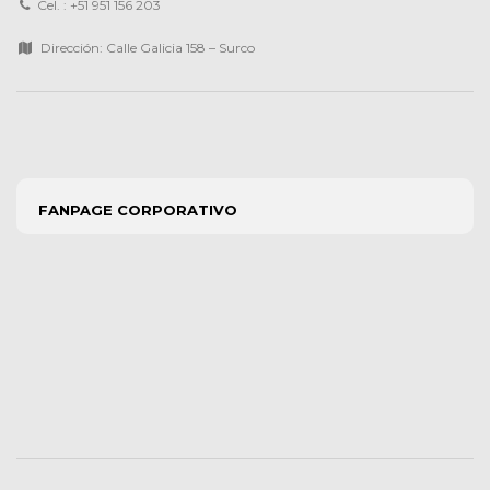
Cel. : +51 951 156 203
Dirección: Calle Galicia 158 – Surco
FANPAGE CORPORATIVO