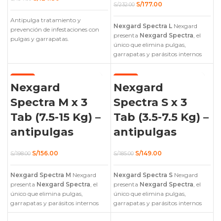
El
El
S/
177.00
precio
precio
S/
232.00
precio
precio
original
actual
original
actual
Antipulga tratamiento y
era:
es:
Nexgard Spectra L
era:
es:
Nexgard
S/154.00.
S/124.86.
prevención de infestaciones con
S/232.00.
S/177.00.
presenta
Nexgard Spectra
, el
pulgas y garrapatas.
único que elimina pulgas,
garrapatas y parásitos internos
en un solo bocado, para perros
adultos y cachorros!
-21%
-19%
Nexgard
Nexgard
Spectra M x 3
Spectra S x 3
Tab (7.5-15 Kg) –
Tab (3.5-7.5 Kg) –
antipulgas
antipulgas
El
El
El
El
S/
156.00
S/
149.00
S/
198.00
S/
185.00
precio
precio
precio
precio
original
actual
original
actual
Nexgard Spectra M
era:
es:
Nexgard
Nexgard Spectra S
era:
es:
Nexgard
S/198.00.
S/156.00.
S/185.00.
S/149.00.
presenta
Nexgard Spectra
, el
presenta
Nexgard Spectra
, el
único que elimina pulgas,
único que elimina pulgas,
garrapatas y parásitos internos
garrapatas y parásitos internos
en un solo bocado, para perros
en un solo bocado, para perros