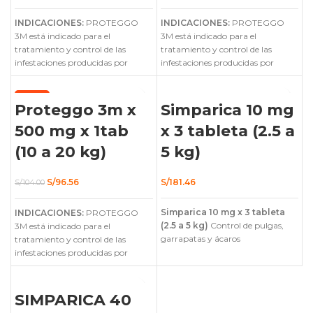
precio
precio
precio
precio
original
actual
original
actual
INDICACIONES:
era:
es:
PROTEGGO
INDICACIONES:
era:
es:
PROTEGGO
S/95.00.
S/86.03.
S/100.00.
S/92.74.
3M está indicado para el
3M está indicado para el
tratamiento y control de las
tratamiento y control de las
infestaciones producidas por
infestaciones producidas por
garrapatas, pulgas y ácaros en
garrapatas, pulgas y ácaros en
perros, proporcionando una
perros, proporcionando una
-7%
actividad sistémica inmediata y
actividad sistémica inmediata y
Proteggo 3m x
Simparica 10 mg
larga acción por 12 semanas.
larga acción por 12 semanas.
500 mg x 1tab
x 3 tableta (2.5 a
(10 a 20 kg)
5 kg)
El
El
S/
96.56
S/
181.46
S/
104.00
precio
precio
original
actual
Simparica 10 mg x 3 tableta
INDICACIONES:
era:
es:
PROTEGGO
S/104.00.
S/96.56.
(2.5 a 5 kg)
Control de pulgas,
3M está indicado para el
garrapatas y ácaros
tratamiento y control de las
infestaciones producidas por
garrapatas, pulgas y ácaros en
perros, proporcionando una
actividad sistémica inmediata y
SIMPARICA 40
larga acción por 12 semanas.