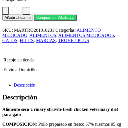
Alimento
Añadir al carrito
Comprar por Whatsapp
Seco
Trovet
SKU:
MARTRO201010231
Categorías:
ALIMENTO
Plus
Felino
MEDICADO
,
ALIMENTOS
,
ALIMENTOS MEDICADOS
,
Urinario
GATOS
,
HILL'S
,
MARCAS
,
TROVET PLUS
Estruvita
2.5
KG
cantidad
Recojo en tienda
Envío a Domicilio
Descripción
Descripción
Alimento seco Urinary struvite fresh chicken veterinary diet
para gato
COMPOSICIÓN
: Pollo preparado en fresco 57% (usamos 95 kg