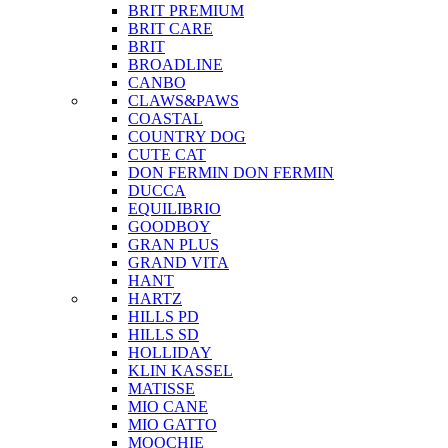
BRIT PREMIUM
BRIT CARE
BRIT
BROADLINE
CANBO
CLAWS&PAWS
COASTAL
COUNTRY DOG
CUTE CAT
DON FERMIN
DON FERMIN
DUCCA
EQUILIBRIO
GOODBOY
GRAN PLUS
GRAND VITA
HANT
HARTZ
HILLS PD
HILLS SD
HOLLIDAY
KLIN KASSEL
MATISSE
MIO CANE
MIO GATTO
MOOCHIE