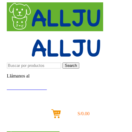
Search
Llámanos al
+51 951 156 203
Iniciar Sesión / Registrarse
0
items
S/
0.00
Menu