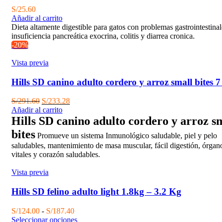
S/
25.60
Añadir al carrito
Dieta altamente digestible para gatos con problemas gastrointestinal
insuficiencia pancreática exocrina, colitis y diarrea cronica.
-20%
Vista previa
Hills SD canino adulto cordero y arroz small bites 7
El
El
S/
291.60
S/
233.28
precio
precio
Añadir al carrito
original
actual
Hills SD canino adulto cordero y arroz s
era:
es:
bites
Promueve un sistema Inmunológico saludable, piel y pelo
S/291.60.
S/233.28.
saludables, mantenimiento de masa muscular, fácil digestión, órgan
vitales y corazón saludables.
Vista previa
Hills SD felino adulto light 1.8kg – 3.2 Kg
Rango
S/
124.00
-
S/
187.40
de
Seleccionar opciones