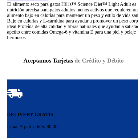
precios:
El alimento seco para gatos Hill's™ Science Diet™ Light Adult es
desde
nutrición precisa para gatos adultos menos activos que requieren un
S/124.00
alimento bajo en calorías para mantener un peso y estilo de vida sa
hasta
Bajo en calorías y L-carnitina para ayudar a promover un peso corp
S/187.40
ideal Proteína de alta calidad y fibras naturales que ayudan a satisfa
apetito entre comidas Omega-6 y vitamina E para una piel y pelaje
hermosos
Aceptamos Tarjetas
de Crédito y Débito
DELIVERY GRATIS
Lima: A partir de S/ 80.00