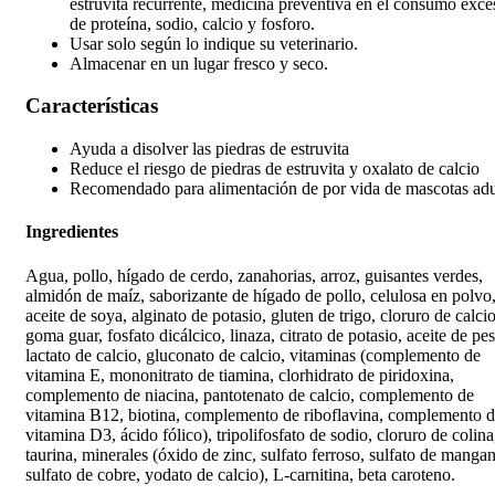
estruvita recurrente, medicina preventiva en el consumo exce
de proteína, sodio, calcio y fosforo.
Usar solo según lo indique su veterinario.
Almacenar en un lugar fresco y seco.
Características
Ayuda a disolver las piedras de estruvita
Reduce el riesgo de piedras de estruvita y oxalato de calcio
Recomendado para alimentación de por vida de mascotas adu
Ingredientes
Agua, pollo, hígado de cerdo, zanahorias, arroz, guisantes verdes,
almidón de maíz, saborizante de hígado de pollo, celulosa en polvo
aceite de soya, alginato de potasio, gluten de trigo, cloruro de calcio
goma guar, fosfato dicálcico, linaza, citrato de potasio, aceite de pe
lactato de calcio, gluconato de calcio, vitaminas (complemento de
vitamina E, mononitrato de tiamina, clorhidrato de piridoxina,
complemento de niacina, pantotenato de calcio, complemento de
vitamina B12, biotina, complemento de riboflavina, complemento 
vitamina D3, ácido fólico), tripolifosfato de sodio, cloruro de colina
taurina, minerales (óxido de zinc, sulfato ferroso, sulfato de manga
sulfato de cobre, yodato de calcio), L-carnitina, beta caroteno.