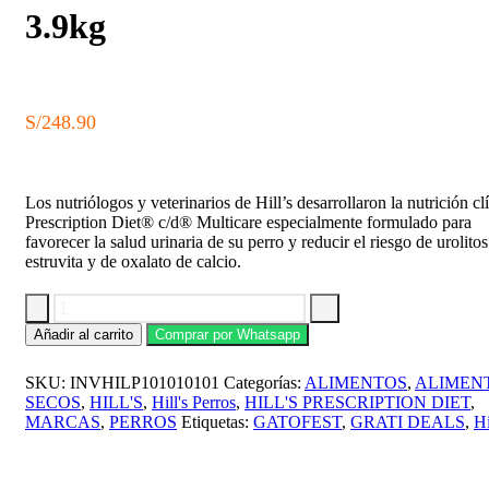
3.9kg
S/
248.90
Los nutriólogos y veterinarios de Hill’s desarrollaron la nutrición cl
Prescription Diet® c/d® Multicare especialmente formulado para
favorecer la salud urinaria de su perro y reducir el riesgo de urolito
estruvita y de oxalato de calcio.
Hills
Añadir al carrito
Comprar por Whatsapp
PD
Canine
SKU:
INVHILP101010101
Categorías:
ALIMENTOS
,
ALIMEN
c/d
multicare
SECOS
,
HILL'S
,
Hill's Perros
,
HILL'S PRESCRIPTION DIET
,
3.9kg
MARCAS
,
PERROS
Etiquetas:
GATOFEST
,
GRATI DEALS
,
Hi
cantidad