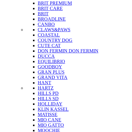
BRIT PREMIUM
BRIT CARE
BRIT
BROADLINE
CANBO
CLAWS&PAWS
COASTAL
COUNTRY DOG
CUTE CAT
DON FERMIN
DON FERMIN
DUCCA
EQUILIBRIO
GOODBOY
GRAN PLUS
GRAND VITA
HANT
HARTZ
HILLS PD
HILLS SD
HOLLIDAY
KLIN KASSEL
MATISSE
MIO CANE
MIO GATTO
MOOCHIE