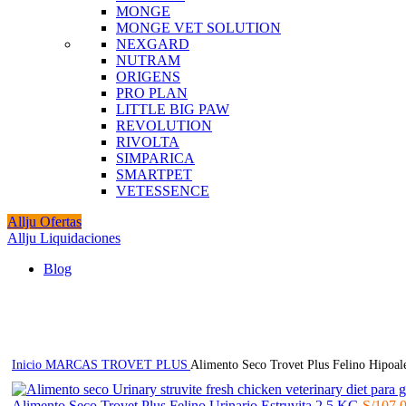
MONGE
MONGE VET SOLUTION
NEXGARD
NUTRAM
ORIGENS
PRO PLAN
LITTLE BIG PAW
REVOLUTION
RIVOLTA
SIMPARICA
SMARTPET
VETESSENCE
Allju Ofertas
Allju Liquidaciones
Blog
Click to enlarge
Inicio
MARCAS
TROVET PLUS
Alimento Seco Trovet Plus Felino Hipoal
Alimento Seco Trovet Plus Felino Urinario Estruvita 2.5 KG
S/
107.