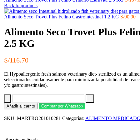
Back to products
Alimento Seco Trovet Plus Felino Gastrointestinal 1.2 KG
S/
90.90
Alimento Seco Trovet Plus Feli
2.5 KG
S/
116.70
El Hypoallergenic fresh salmon veterinary diet- sterilized es un alime
seleccionados cuidadosamente para minimizar la posibilidad de reacci
y/o gastrointestinales).
Alimento
Añadir al carrito
Comprar por Whatsapp
Seco
Trovet
SKU:
MARTRO201010281
Categorías:
ALIMENTO MEDICAD
Plus
Felino
Hipoalergénico
Esterilizado-
Recojo en tienda
Salmón