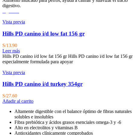
Alimento indicado para perros, ayuda a calmar y suavizar el tracto
digestivo.
Agotado
Vista previa
Hills PD canino i/d low fat 156 gr
S/
13.90
Leer más
Hills PD canino i/d low fat 156 gr Hills PD canino i/d low fat 156 gr
especialmente formulada para apoyar
Vista previa
Hills PD canino i/d turkey 354gr
S/
27.60
Añadir al carrito
Altamente digestible con el balance óptimo de fibras naturales
solubles e insolubles
Fibra prebiótica y ácidos grasos esenciales omega-3 y -6
Alto en electrolitos y vitaminas B
Antioxidantes clínicamente comprobados