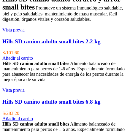
era:
es:
small bites
Promueve un sistema Inmunológico saludable,
S/291.60.
S/233.28.
piel y pelo saludables, mantenimiento de masa muscular, fácil
digestión, órganos vitales y corazón saludables.
Vista previa
Hills SD canino adulto small bites 2.2 kg
S/
101.60
Añadir al carrito
Hills SD canino adulto small bites
Alimento balanceado de
mantenimiento para perros de 1-6 años. Especialmente formulado
para abastecer las necesidades de energía de los perros durante la
mejor época de su vida.
Vista previa
Hills SD canino adulto small bites 6.8 kg
S/
283.20
Añadir al carrito
Hills SD canino adulto small bites
Alimento balanceado de
mantenimiento para perros de 1-6 años. Especialmente formulado