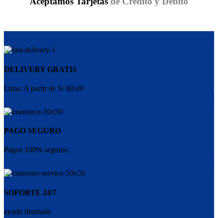
Aceptamos Tarjetas
de Crédito y Débito
DELIVERY GRATIS
Lima: A partir de S/ 80.00
PAGO SEGURO
Pagos 100% seguros.
SOPORTE 24/7
ayuda ilimitada.