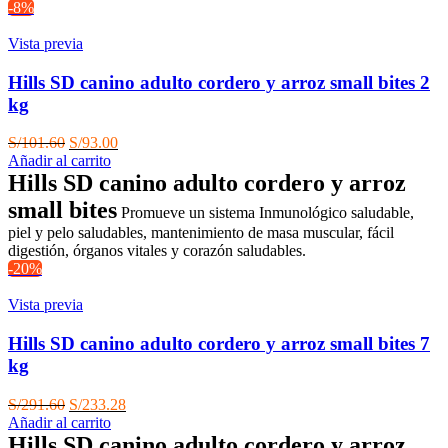
-8%
Vista previa
Hills SD canino adulto cordero y arroz small bites 2
kg
El
El
S/
101.60
S/
93.00
precio
precio
Añadir al carrito
original
actual
Hills SD canino adulto cordero y arroz
era:
es:
small bites
Promueve un sistema Inmunológico saludable,
S/101.60.
S/93.00.
piel y pelo saludables, mantenimiento de masa muscular, fácil
digestión, órganos vitales y corazón saludables.
-20%
Vista previa
Hills SD canino adulto cordero y arroz small bites 7
kg
El
El
S/
291.60
S/
233.28
precio
precio
Añadir al carrito
original
actual
Hills SD canino adulto cordero y arroz