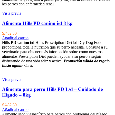
los perros con enfermedad renal.
Vista previa
Alimento Hills PD canino i/d 8 kg
S/
482.30
Añadir al carrito
Hills PD canino i/d
Hill's Prescription Diet
i/d Dry Dog Food
proporciona toda la nutrición que su perro necesita. Consulte a su
veterinario para obtener más información sobre cómo nuestros
alimentos
Prescription Diet
pueden ayudar a su perro a seguir
disfrutando de una vida feliz y activa.
Promoción válida de regalo
hasta agotar stock.
Vista previa
Alimento para perro Hills PD L/d – Cuidado de
Hígado – 8kg
S/
482.30
Añadir al carrito
Alimento seco y específico para perros con problemas del hígado.