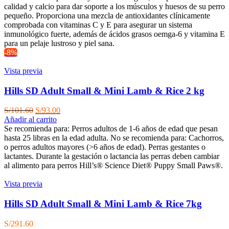
calidad y calcio para dar soporte a los músculos y huesos de su perro
pequeño. Proporciona una mezcla de antioxidantes clínicamente
comprobada con vitaminas C y E para asegurar un sistema
inmunológico fuerte, además de ácidos grasos oemga-6 y vitamina E
para un pelaje lustroso y piel sana.
-8%
Vista previa
Hills SD Adult Small & Mini Lamb & Rice 2 kg
El
El
S/
101.60
S/
93.00
precio
precio
Añadir al carrito
original
actual
Se recomienda para:
Perros adultos de 1-6 años de edad que pesan
era:
es:
hasta 25 libras en la edad adulta. No se recomienda para: Cachorros,
S/101.60.
S/93.00.
o perros adultos mayores (>6 años de edad). Perras gestantes o
lactantes. Durante la gestación o lactancia las perras deben cambiar
al alimento para perros Hill’s® Science Diet® Puppy Small Paws®.
Vista previa
Hills SD Adult Small & Mini Lamb & Rice 7kg
S/
291.60