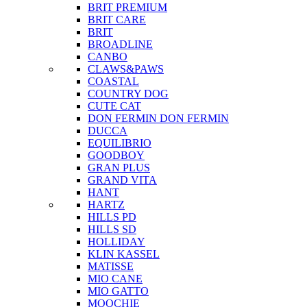
BRIT PREMIUM
BRIT CARE
BRIT
BROADLINE
CANBO
CLAWS&PAWS
COASTAL
COUNTRY DOG
CUTE CAT
DON FERMIN
DON FERMIN
DUCCA
EQUILIBRIO
GOODBOY
GRAN PLUS
GRAND VITA
HANT
HARTZ
HILLS PD
HILLS SD
HOLLIDAY
KLIN KASSEL
MATISSE
MIO CANE
MIO GATTO
MOOCHIE