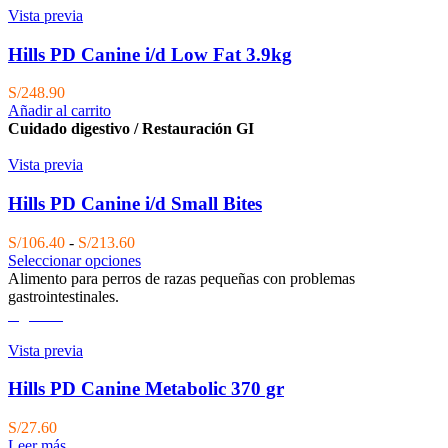
Vista previa
Hills PD Canine i/d Low Fat 3.9kg
S/
248.90
Añadir al carrito
Cuidado digestivo / Restauración GI
Vista previa
Hills PD Canine i/d Small Bites
Rango
S/
106.40
-
S/
213.60
de
Seleccionar opciones
precios:
Alimento para perros de razas pequeñas con problemas
desde
gastrointestinales.
S/106.40
Agotado
hasta
S/213.60
Vista previa
Hills PD Canine Metabolic 370 gr
S/
27.60
Leer más