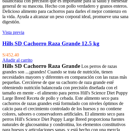
balanceada con precisión que es importante para la salud y bienestar
general de su mascota. Hecho con pollo verdadero y granos enteros.
Delicioso alimento para cachorros para darles el mejor comienzo en
la vida. Ayuda a alcanzar un peso corporal ideal, promueve una sana
digestión.
Vista previa
Hills SD Cachorro Raza Grande 12.5 kg
S/
452.40
Añadir al carrito
Hills SD Cachorro Raza Grande
Los perros de razas
grandes son ...¡grandes! Cuando se trata de nutrición, tienen
necesidades mayores y diferentes en comparación con las razas más
pequeñas. Cerciórese de que su cachorro de raza grande esté
obteniendo nutrición balanceada con precisión diseñada con el
tamaño en mente - el alimento para perros Hill's Science Diet Puppy
Large Breed Receta de pollo y cebada. Este alimento seco para
cachorros de razas grandes está formulado con niveles óptimos de
calcio para el crecimiento controlado de los huesos y no contiene
colores, sabores o conservadores artificiales. El alimento seco para
perros Hill's Science Diet Puppy Large Breed proporciona fuentes
naturales de glucosamina y condroitina, los elementos constitutivos
para huesos y articulaciones sanas, y está hecho con una mezcla