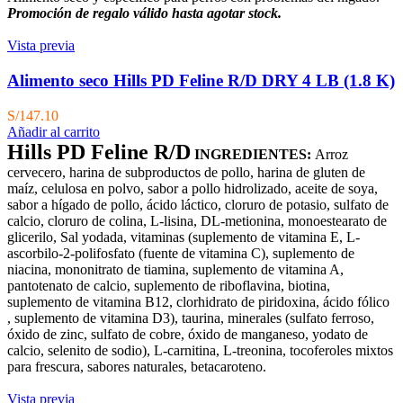
Promoción de regalo válido hasta agotar stock.
Vista previa
Alimento seco Hills PD Feline R/D DRY 4 LB (1.8 K)
S/
147.10
Añadir al carrito
Hills PD Feline R/D
INGREDIENTES:
Arroz
cervecero, harina de subproductos de pollo, harina de gluten de
maíz, celulosa en polvo, sabor a pollo hidrolizado, aceite de soya,
sabor a hígado de pollo, ácido láctico, cloruro de potasio, sulfato de
calcio, cloruro de colina, L-lisina, DL-metionina, monoestearato de
glicerilo, Sal yodada, vitaminas (suplemento de vitamina E, L-
ascorbilo-2-polifosfato (fuente de vitamina C), suplemento de
niacina, mononitrato de tiamina, suplemento de vitamina A,
pantotenato de calcio, suplemento de riboflavina, biotina,
suplemento de vitamina B12, clorhidrato de piridoxina, ácido fólico
, suplemento de vitamina D3), taurina, minerales (sulfato ferroso,
óxido de zinc, sulfato de cobre, óxido de manganeso, yodato de
calcio, selenito de sodio), L-carnitina, L-treonina, tocoferoles mixtos
para frescura, sabores naturales, betacaroteno.
Vista previa