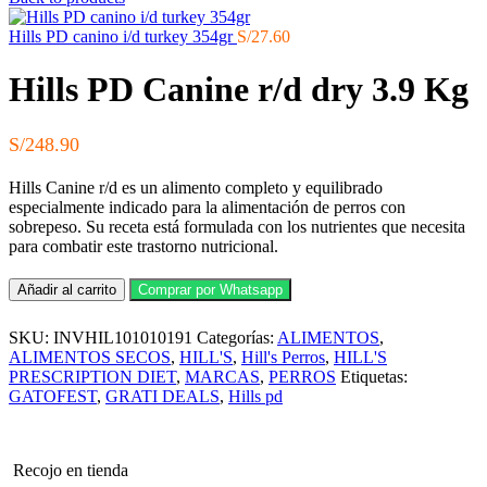
Hills PD canino i/d turkey 354gr
S/
27.60
Hills PD Canine r/d dry 3.9 Kg
S/
248.90
Hills Canine r/d es un alimento completo y equilibrado
especialmente indicado para la alimentación de perros con
sobrepeso. Su receta está formulada con los nutrientes que necesita
para combatir este trastorno nutricional.
Hills
Añadir al carrito
Comprar por Whatsapp
PD
Canine
SKU:
INVHIL101010191
Categorías:
ALIMENTOS
,
r/d
dry
ALIMENTOS SECOS
,
HILL'S
,
Hill's Perros
,
HILL'S
3.9
PRESCRIPTION DIET
,
MARCAS
,
PERROS
Etiquetas:
Kg
GATOFEST
,
GRATI DEALS
,
Hills pd
cantidad
Recojo en tienda