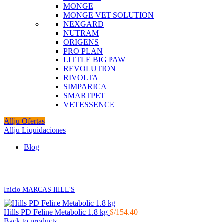
MONGE
MONGE VET SOLUTION
NEXGARD
NUTRAM
ORIGENS
PRO PLAN
LITTLE BIG PAW
REVOLUTION
RIVOLTA
SIMPARICA
SMARTPET
VETESSENCE
Allju Ofertas
Allju Liquidaciones
Blog
Click to enlarge
Inicio
MARCAS
HILL'S
Hills PD Feline Metabolic 1.8 kg
S/
154.40
Back to products