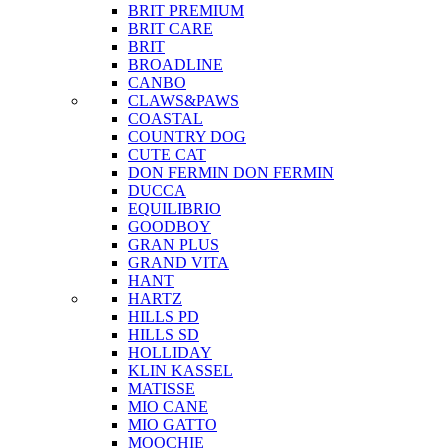
BRIT PREMIUM
BRIT CARE
BRIT
BROADLINE
CANBO
CLAWS&PAWS
COASTAL
COUNTRY DOG
CUTE CAT
DON FERMIN
DON FERMIN
DUCCA
EQUILIBRIO
GOODBOY
GRAN PLUS
GRAND VITA
HANT
HARTZ
HILLS PD
HILLS SD
HOLLIDAY
KLIN KASSEL
MATISSE
MIO CANE
MIO GATTO
MOOCHIE