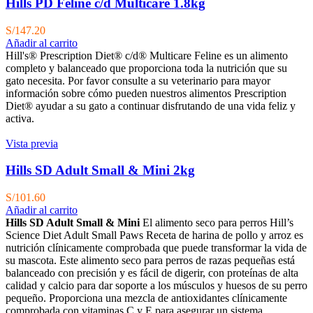
Hills PD Feline c/d Multicare 1.8kg
S/
147.20
Añadir al carrito
Hill's® Prescription Diet® c/d® Multicare Feline es un alimento
completo y balanceado que proporciona toda la nutrición que su
gato necesita. Por favor consulte a su veterinario para mayor
información sobre cómo pueden nuestros alimentos Prescription
Diet® ayudar a su gato a continuar disfrutando de una vida feliz y
activa.
Vista previa
Hills SD Adult Small & Mini 2kg
S/
101.60
Añadir al carrito
Hills SD Adult Small & Mini
El alimento seco para perros Hill’s
Science Diet Adult Small Paws Receta de harina de pollo y arroz es
nutrición clínicamente comprobada que puede transformar la vida de
su mascota. Este alimento seco para perros de razas pequeñas está
balanceado con precisión y es fácil de digerir, con proteínas de alta
calidad y calcio para dar soporte a los músculos y huesos de su perro
pequeño. Proporciona una mezcla de antioxidantes clínicamente
comprobada con vitaminas C y E para asegurar un sistema