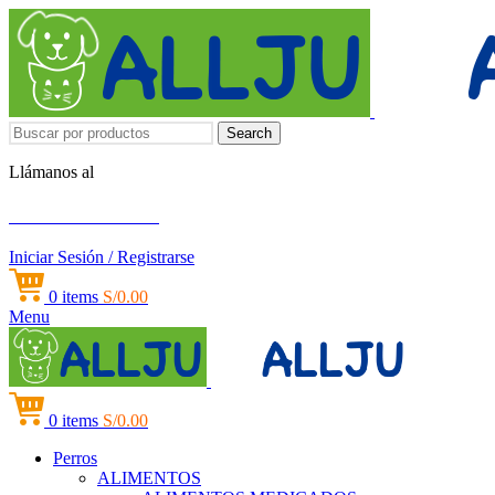
Search
Llámanos al
+51 951 156 203
Iniciar Sesión / Registrarse
0
items
S/
0.00
Menu
0
items
S/
0.00
Perros
ALIMENTOS