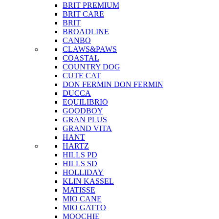
BRIT PREMIUM
BRIT CARE
BRIT
BROADLINE
CANBO
CLAWS&PAWS
COASTAL
COUNTRY DOG
CUTE CAT
DON FERMIN
DON FERMIN
DUCCA
EQUILIBRIO
GOODBOY
GRAN PLUS
GRAND VITA
HANT
HARTZ
HILLS PD
HILLS SD
HOLLIDAY
KLIN KASSEL
MATISSE
MIO CANE
MIO GATTO
MOOCHIE