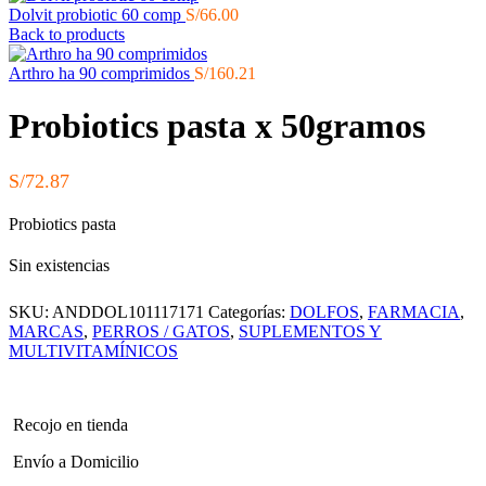
Dolvit probiotic 60 comp
S/
66.00
Back to products
Arthro ha 90 comprimidos
S/
160.21
Probiotics pasta x 50gramos
S/
72.87
Probiotics pasta
Sin existencias
SKU:
ANDDOL101117171
Categorías:
DOLFOS
,
FARMACIA
,
MARCAS
,
PERROS / GATOS
,
SUPLEMENTOS Y
MULTIVITAMÍNICOS
Recojo en tienda
Envío a Domicilio