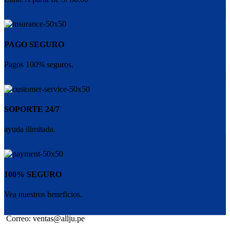
PAGO SEGURO
Pagos 100% seguros.
SOPORTE 24/7
ayuda ilimitada.
100% SEGURO
Vea nuestros beneficios.
Correo: ventas@allju.pe