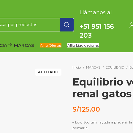
Llámanos al
+51 951 156
203
CIA
MARCAS
Allju Ofertas
Allju Liquidaciones
Inicio
MARCAS
EQUILIBRIO
Eq
AGOTADO
Equilibrio 
renal gatos
S/
125.00
– Low Sodium : ayuda a prevenir la 
primaria;