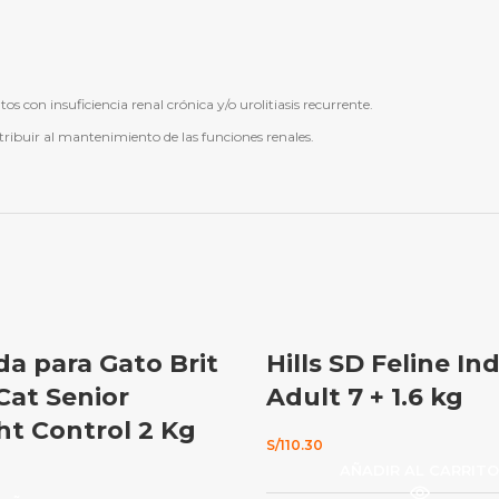
con insuficiencia renal crónica y/o urolitiasis recurrente.
ntribuir al mantenimiento de las funciones renales.
a para Gato Brit
Hills SD Feline In
Cat Senior
Adult 7 + 1.6 kg
t Control 2 Kg
S/
110.30
AÑADIR AL CARRIT