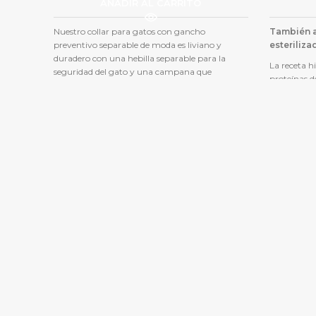
AÑADIR AL CARRITO
Nuestro collar para gatos con gancho
También a
preventivo separable de moda es liviano y
esteriliza
duradero con una hebilla separable para la
La receta h
seguridad del gato y una campana que
proteínas de
combina el color para darle estilo. Se ajusta de
proporciona
8-12 '. Este collar está diseñado para soltarse si el
como la ene
collar de un gato queda atrapado, lo que le
activo. En 
permite deslizarse y mantenerse seguro sin el
favorecen l
temor de un posible ahorque. No lo use con
combinació
correa o amarre. Coastal® Pet Products - USA,
oligoelemen
más de 50 años ofreciendo para su mascota
actividades 
productos Premium de alta calidad y duración.
BAJA EN
digestió
Los PR
ayudan a
sistema
saludabl
ESPINO 
a la salu
El bajo 