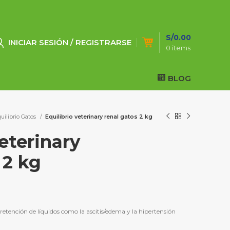
S/
0.00
INICIAR SESIÓN / REGISTRARSE
0
items
BLOG
uilibrio Gatos
Equilibrio veterinary renal gatos 2 kg
veterinary
 2 kg
retención de líquidos como la ascitis/edema y la hipertensión