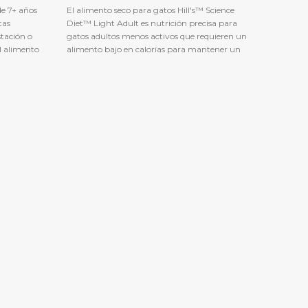
S/124.00
e 7+ años
El alimento seco para gatos Hill's™ Science
hasta
tas
Diet™ Light Adult es nutrición precisa para
S/187.40
stación o
gatos adultos menos activos que requieren un
l alimento
alimento bajo en calorías para mantener un
® Kitten o
peso y estilo de vida sanos. Bajo en calorías y L-
carnitina para ayudar a promover un peso
corporal ideal Proteína de alta calidad y fibras
naturales que ayudan a satisfacer el apetito
PD 
entre comidas Omega-6 y vitamina E para
una piel y pelaje hermosos
S/
147.1
Aliment
enferme