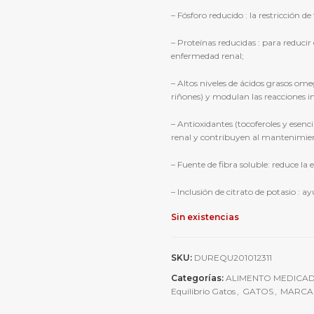
– Fósforo reducido : la restricción d
– Proteínas reducidas : para reducir
enfermedad renal;
– Altos niveles de ácidos grasos ome
riñones) y modulan las reacciones i
– Antioxidantes (tocoferoles y esenci
renal y contribuyen al mantenimien
– Fuente de fibra soluble: reduce la
– Inclusión de citrato de potasio : 
Sin existencias
SKU:
DUREQU201012311
Categorías:
ALIMENTO MEDICA
Equilibrio Gatos
,
GATOS
,
MARCA