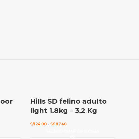
door
Hills SD felino adulto
light 1.8kg – 3.2 Kg
Rango
S/
124.00
-
S/
187.40
de
O
SELECCIONAR OPCIONES
precios:
desde