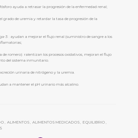
e fósforo ayuda a retrasar la progresión de la enfermedad renal;
 el grado de uremia y retardar la tasa de progresión de la
ga-3 : ayudan a mejorar el flujo renal (suministro de sangre a los
nflamatorias;
a de romero): ralentizan los procesos oxidativos, mejoran el flujo
to del sistema inmunitario.
 excreción urinaria de nitrógeno y la uremia.
ayudan a mantener el pH urinario más alcalino.
DO
,
ALIMENTOS
,
ALIMENTOS MEDICADOS
,
EQUILIBRIO
,
S