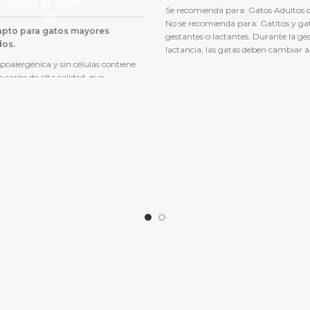
AÑADIR AL CARRITO
Se recomienda para:
Gatos Adultos d
No se recomienda para: Gatitos y ga
pto para gatos mayores
gestantes o lactantes. Durante la ge
dos.
lactancia, las gatas deben cambiar a
seco para gatos Hill’s® Science Diet
ipoalergénica y sin células contiene
Hill's® Science Diet® Kitten Ind
 carne de alta calidad, que
n vitaminas y minerales vitales, así
rgía necesaria para un estilo de vida
combinación con la taurina,
a buena vista y un corazón sano. La
n óptima de vitaminas y
tos orgánicos respalda las
diarias y la salud.
 GRASA Y ALTA FIBRA ayudan a la
n y previenen el aumento de peso
OBIÓTICOS Y LOS PREBIÓTICOS
 mantener los intestinos y un
 inmunológico normales y
es.
CERVAL Y CAPUCHINA contribuye
d de los riñones y el tracto urinario.
contenido de magnesio y L-