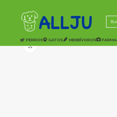
PERROS
GATOS
HERBÍVOROS
FARMA
Click to enlarge