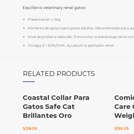
Equilibrio veterinary renal gatos
Presentación x 2kg.
Alimento de apoyo para gatos adultos. Recomendado para gatos 
Nivel de proteína reducido: Para evitar la sobrecarga renal co
Omega 3 – EPA/DHA: Ayuda en la perfusión renal.
RELATED PRODUCTS
Coastal Collar Para
Comid
Gatos Safe Cat
Care 
Brillantes Oro
Weigh
S/
28.59
S/
90.29