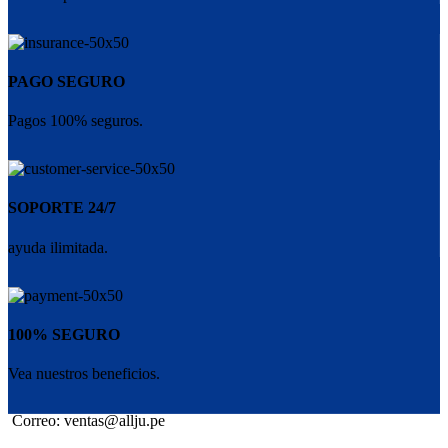
PAGO SEGURO
Pagos 100% seguros.
SOPORTE 24/7
ayuda ilimitada.
100% SEGURO
Vea nuestros beneficios.
Correo: ventas@allju.pe