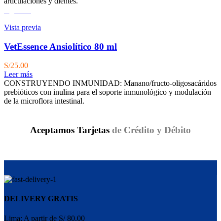
articulaciones y dientes.
Agotado
Vista previa
VetEssence Ansiolítico 80 ml
S/
25.00
Leer más
CONSTRUYENDO INMUNIDAD: Manano/fructo-oligosacáridos
prebióticos con inulina para el soporte inmunológico y modulación
de la microflora intestinal.
Aceptamos Tarjetas
de Crédito y Débito
DELIVERY GRATIS
Lima: A partir de S/ 80.00