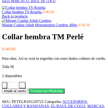
Inicio
MARCAS
EL BAUL DE COCO
Collar hembra TS Roselia
S/
40.00
Back to products
Monge Canine Adult Monoprotein Cordero 400g
S/
18.50
Collar hembra TM Perlé
S/
40.00
Para ellas. Así se verá tu engreída con estos lindos collares de cuello.
Talla M
2 disponibles
Collar
Añadir al carrito
Comprar por Whatsapp
hembra
TM
SKU:
PETELB101229721
Categorías:
ACCESORIOS
,
Perlé
cantidad
COLLARES Y BANDANAS
,
EL BAUL DE COCO
,
MARCAS
,