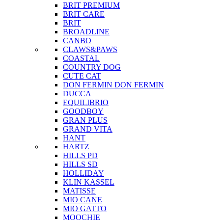
BRIT PREMIUM
BRIT CARE
BRIT
BROADLINE
CANBO
CLAWS&PAWS
COASTAL
COUNTRY DOG
CUTE CAT
DON FERMIN
DON FERMIN
DUCCA
EQUILIBRIO
GOODBOY
GRAN PLUS
GRAND VITA
HANT
HARTZ
HILLS PD
HILLS SD
HOLLIDAY
KLIN KASSEL
MATISSE
MIO CANE
MIO GATTO
MOOCHIE