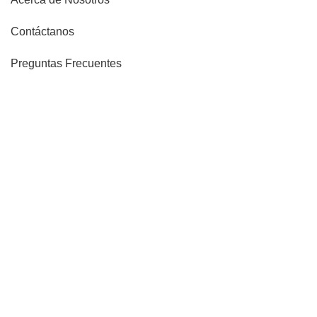
Contáctanos
Preguntas Frecuentes
Blog
LEGALES
Términos y condiciones
Copyright © 2021 ALLJU PERU S.A.C. -
RUC 20607162141 | Diseñado por
Tiendasvirtuales.pe