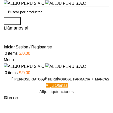
Search
Llámanos al
+51 951 156 203
Iniciar Sesión / Registrarse
0
items
S/
0.00
Menu
0
items
S/
0.00
PERROS
GATOS
HERBÍVOROS
FARMACIA
MARCAS
Allju Ofertas
Allju Liquidaciones
BLOG
Agotado
Click to enlarge