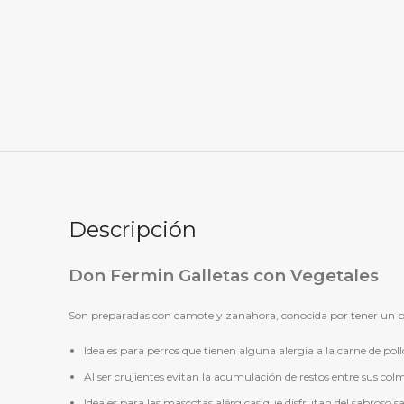
Descripción
Don Fermin Galletas con Vegetales
Son preparadas con camote y zanahora, conocida por tener un baj
Ideales para perros que tienen alguna alergia a la carne de poll
Al ser crujientes evitan la acumulación de restos entre sus colmi
Ideales para las mascotas alérgicas que disfrutan del sabroso sa