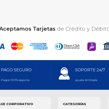
un sistema inmunológico sano y
una vida adulta y plena.
Aceptamos Tarjetas
de Crédito y Débit
PAGO SEGURO
SOPORTE 24/7
Pagos 100% seguros.
ayuda ilimitada.
AGE CORPORATIVO
CATEGORÍAS