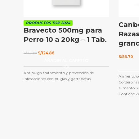
PRODUCTOS TOP 2024
Canb
Bravecto 500mg para
Razas
Perro 10 a 20kg – 1 Tab.
gran
El
El
S/
124.86
S/
154.00
S/
56.70
precio
precio
AÑADIR AL CARRITO
original
actual
era:
es:
S/154.00.
S/124.86.
Antipulga tratamiento y prevención de
Alimento d
infestaciones con pulgas y garrapatas.
Cordero ra
alimento S
Contiene 26
vitaminas y
naturales,
conveniente
de raza med
correcta m
aseguran un
adultos, ta