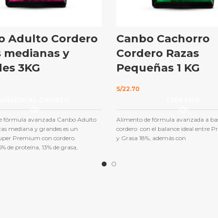
o Adulto Cordero
Canbo Cachorro
 medianas y
Cordero Razas
des 3KG
Pequeñas 1 KG
S/
22.70
AÑADIR AL CARRITO
LEER MÁS
e fórmula avanzada Canbo Adulto
Alimento de fórmula avanzada a ba
zas mediana y grandes es un
cordero con el balance ideal entre 
uper Premium con cordero.
y Grasa 18%, además con
% de proteína, 13% de grasa,
 minerales orgánicos, antioxidantes
 fibras y omegas. Tamaño
 de croquetas para un perro adulto
iana y grande que favorece la
asticación.Estos componentes
a serie de beneficios para los perros
nto física como anímicamente.