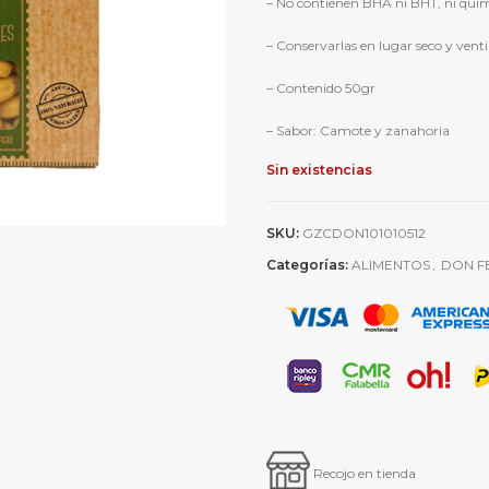
– No contienen BHA ni BHT, ni quími
– Conservarlas en lugar seco y vent
– Contenido 50gr
– Sabor: Camote y zanahoria
Sin existencias
SKU:
GZCDON101010512
Categorías:
ALIMENTOS
,
DON F
Recojo en tienda