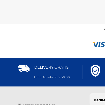
Promueven 
garantizan 
DELIVERY GRATIS
Lima: A partir de S/ 80.00
FANP
Correo: ventas@allju.pe