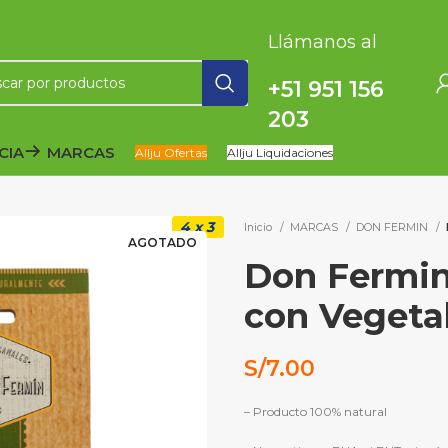
Llámanos al
+51 951 156
203
CIA
MARCAS
Allju Ofertas
Allju Liquidaciones
4 x 3
Inicio
MARCAS
DON FERMIN
AGOTADO
Don Fermin
con Vegetal
S/
7.00
– Producto 100% natural