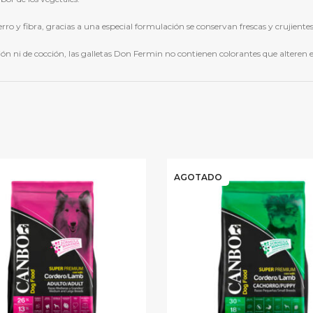
ierro y fibra, gracias a una especial formulación se conservan frescas y crujient
n ni de cocción, las galletas Don Fermin no contienen colorantes que alteren e
AGOTADO