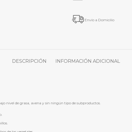
Envío a Domicilio
DESCRIPCIÓN
INFORMACIÓN ADICIONAL
o nivel de grasa, avena y sin ningún tipo de subproductos.
o.
llos.
bor de los vegetales.