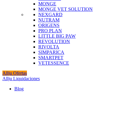
MONGE
MONGE VET SOLUTION
NEXGARD
NUTRAM
ORIGENS
PRO PLAN
LITTLE BIG PAW
REVOLUTION
RIVOLTA
SIMPARICA
SMARTPET
VETESSENCE
Allju Ofertas
Allju Liquidaciones
Blog
Agotado
Click to enlarge