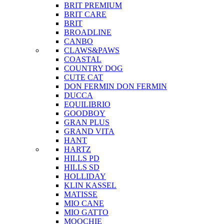
BRIT PREMIUM
BRIT CARE
BRIT
BROADLINE
CANBO
CLAWS&PAWS
COASTAL
COUNTRY DOG
CUTE CAT
DON FERMIN
DON FERMIN
DUCCA
EQUILIBRIO
GOODBOY
GRAN PLUS
GRAND VITA
HANT
HARTZ
HILLS PD
HILLS SD
HOLLIDAY
KLIN KASSEL
MATISSE
MIO CANE
MIO GATTO
MOOCHIE