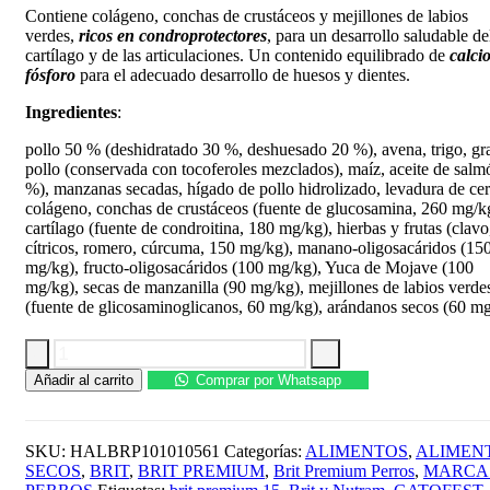
Contiene colágeno, conchas de crustáceos y mejillones de labios
verdes,
ricos en condroprotectores
, para un desarrollo saludable de
cartílago y de las articulaciones. Un contenido equilibrado de
calcio
fósforo
para el adecuado desarrollo de huesos y dientes.
Ingredientes
:
pollo 50 % (deshidratado 30 %, deshuesado 20 %), avena, trigo, gr
pollo (conservada con tocoferoles mezclados), maíz, aceite de salm
%), manzanas secadas, hígado de pollo hidrolizado, levadura de ce
colágeno, conchas de crustáceos (fuente de glucosamina, 260 mg/k
cartílago (fuente de condroitina, 180 mg/kg), hierbas y frutas (clavo
cítricos, romero, cúrcuma, 150 mg/kg), manano-oligosacáridos (15
mg/kg), fructo-oligosacáridos (100 mg/kg), Yuca de Mojave (100
mg/kg), secas de manzanilla (90 mg/kg), mejillones de labios verde
(fuente de glicosaminoglicanos, 60 mg/kg), arándanos secos (60 mg
Comida
Añadir al carrito
Comprar por Whatsapp
para
Perro
Brit
Premium
SKU:
HALBRP101010561
Categorías:
ALIMENTOS
,
ALIMEN
by
SECOS
,
BRIT
,
BRIT PREMIUM
,
Brit Premium Perros
,
MARCA
nature