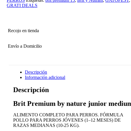
PERROS
Etiquetas:
brit premium 15
,
Brit y Nutram
,
GATOFEST
,
junior
GRATI DEALS
medium
15
kg
cantidad
Recojo en tienda
Envío a Domicilio
Descripción
Información adicional
Descripción
Brit Premium by nature junior mediu
ALIMENTO COMPLETO PARA PERROS. FÓRMULA
POLLO PARA PERROS JÓVENES (1–12 MESES) DE
RAZAS MEDIANAS (10-25 KG).