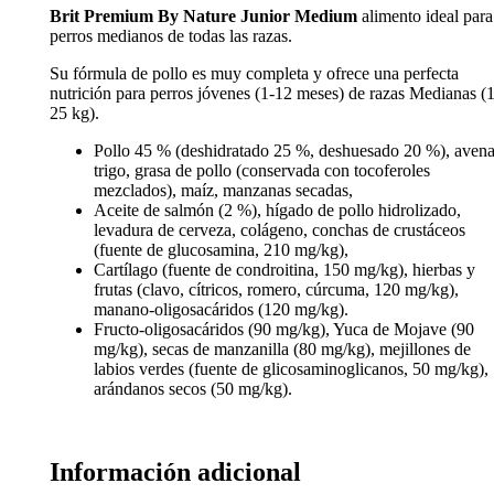
Brit Premium By Nature Junior Medium
alimento ideal para
perros medianos de todas las razas.
Su fórmula de pollo es muy completa y ofrece una perfecta
nutrición para perros jóvenes (1-12 meses) de razas Medianas (
25 kg).
Pollo 45 % (deshidratado 25 %, deshuesado 20 %), avena
trigo, grasa de pollo (conservada con tocoferoles
mezclados), maíz, manzanas secadas,
Aceite de salmón (2 %), hígado de pollo hidrolizado,
levadura de cerveza, colágeno, conchas de crustáceos
(fuente de glucosamina, 210 mg/kg),
Cartílago (fuente de condroitina, 150 mg/kg), hierbas y
frutas (clavo, cítricos, romero, cúrcuma, 120 mg/kg),
manano-oligosacáridos (120 mg/kg).
Fructo-oligosacáridos (90 mg/kg), Yuca de Mojave (90
mg/kg), secas de manzanilla (80 mg/kg), mejillones de
labios verdes (fuente de glicosaminoglicanos, 50 mg/kg),
arándanos secos (50 mg/kg).
Información adicional