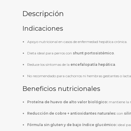
Descripción
Indicaciones
Apoyo nutricional en casos de enfermedad hepática crónica.
Dieta ideal para perros con
shunt portosistémico
.
Reduce los síntomas de la
encefalopatía hepática
.
No recomendado para cachorros ni hembras gestantes o lacta
Beneficios nutricionales
Proteína de huevo de alto valor biológico:
mantiene la m
Reducción de cobre + antioxidantes naturales:
con
sil
Fórmula sin gluten y de bajo índice glucémico:
ideal pa