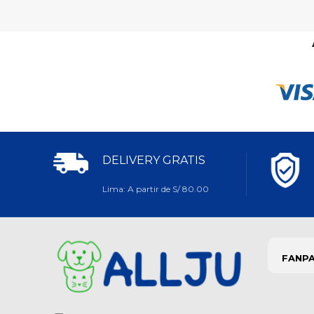
DELIVERY GRATIS
Lima: A partir de S/ 80.00
FANP