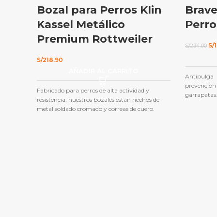
Bozal para Perros Klin
Brave
Kassel Metálico
Perro
Premium Rottweiler
El
S/
S/
234.00
pre
ori
S/
218.90
era
AÑADIR AL CARRITO
S/2
Antipulga 
prevención 
Fabricado para perros de alta actividad y
garrapatas
resistencia, nuestros bozales están hechos de
metal soldado cromado y correas de cuero.