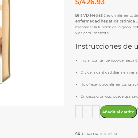
S/
426.93
Brit VD Hepatic
es un alimento di
enfermedad hepática crónica
mantener la función del hígado, red
vida de tu mascota.
Instrucciones de 
Iniciar con un período de hasta 6
Divide la cantidad diaria en varias
No ofrecer otros alimentos, snack
En casos crónicos, puede usarse 
Alimento Seco Brit Gf Vet Di
Añadir al carrito
SKU:
HALBRI101010931