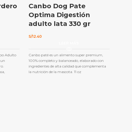
rdero
Canbo Dog Pate
Com
Optima Digestión
Car
adulto lata 330 gr
Lam
S/
12.40
S/
101.1
O
LEER MÁS
bo Adulto
Canbo paté es un alimento super premium,
Bri
 un
100% completo y balanceado, elaborado con
ro.
ingredientes de alta calidad que complementa
Pe
sa,
la nutrición de la mascota. 11 oz
tioxidantes
Ric
rro adulto
Benefic
ce la
Vitami
entes
niveles 
 los perros
su form
ente.
complej
o sano y
membrana
Dientes