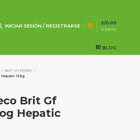
S/
0.00
INICIAR SESIÓN / REGISTRARSE
0
items
BLOG
BRIT VD PERRO
g Hepatic 12Kg
co Brit Gf
Dog Hepatic