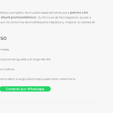
etético completo, formulado especialmente para
perros con
o
shunt portosistémico
. Su fórmula de fácil digestión ayuda a
ucir los síntomas de encefalopatía hepática y mejorar la calidad de
uso
 meses.
 porciones iguales a lo largo del día.
s o sobras.
como dieta a largo plazo bajo supervisión veterinaria.
ets Dog Hepatic 12Kg cantidad
Comprar por Whatsapp