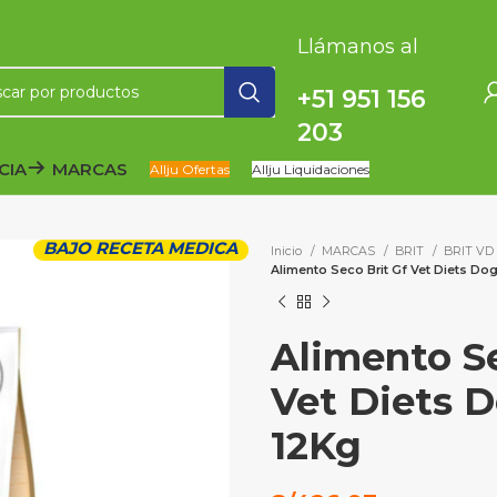
Llámanos al
+51 951 156
203
CIA
MARCAS
Allju Ofertas
Allju Liquidaciones
BAJO RECETA MEDICA
Inicio
MARCAS
BRIT
BRIT VD
Alimento Seco Brit Gf Vet Diets Do
Alimento Se
Vet Diets 
12Kg