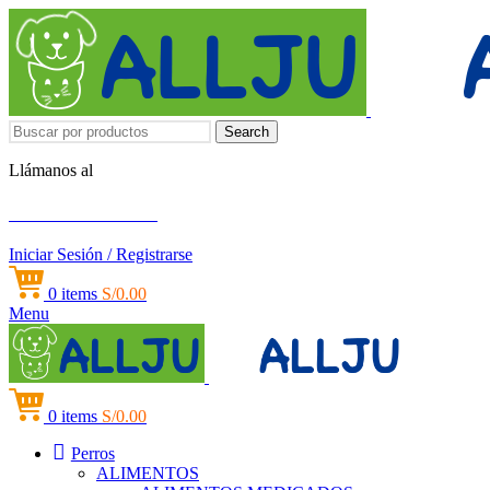
Search
Llámanos al
+51 951 156 203
Iniciar Sesión / Registrarse
0
items
S/
0.00
Menu
0
items
S/
0.00
Perros
ALIMENTOS