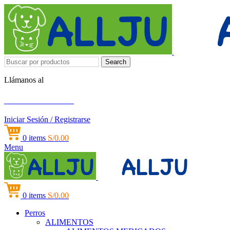
Search
Llámanos al
+51 951 156 203
Iniciar Sesión / Registrarse
0
items
S/
0.00
Menu
0
items
S/
0.00
Perros
ALIMENTOS