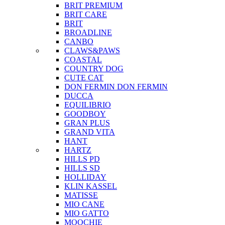
BRIT PREMIUM
BRIT CARE
BRIT
BROADLINE
CANBO
CLAWS&PAWS
COASTAL
COUNTRY DOG
CUTE CAT
DON FERMIN
DON FERMIN
DUCCA
EQUILIBRIO
GOODBOY
GRAN PLUS
GRAND VITA
HANT
HARTZ
HILLS PD
HILLS SD
HOLLIDAY
KLIN KASSEL
MATISSE
MIO CANE
MIO GATTO
MOOCHIE