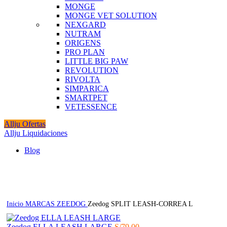
MONGE
MONGE VET SOLUTION
NEXGARD
NUTRAM
ORIGENS
PRO PLAN
LITTLE BIG PAW
REVOLUTION
RIVOLTA
SIMPARICA
SMARTPET
VETESSENCE
Allju Ofertas
Allju Liquidaciones
Blog
Click to enlarge
Inicio
MARCAS
ZEEDOG
Zeedog SPLIT LEASH-CORREA L
Zeedog ELLA LEASH LARGE
S/
79.00