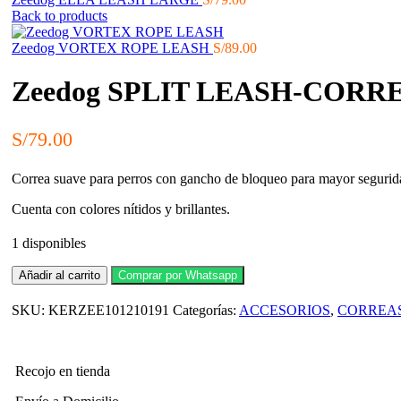
Back to products
Zeedog VORTEX ROPE LEASH
S/
89.00
Zeedog SPLIT LEASH-CORR
S/
79.00
Correa suave para perros con gancho de bloqueo para mayor segurid
Cuenta con colores nítidos y brillantes.
1 disponibles
Zeedog
Añadir al carrito
Comprar por Whatsapp
SPLIT
LEASH-
SKU:
KERZEE101210191
Categorías:
ACCESORIOS
,
CORREAS
CORREA
L
cantidad
Recojo en tienda