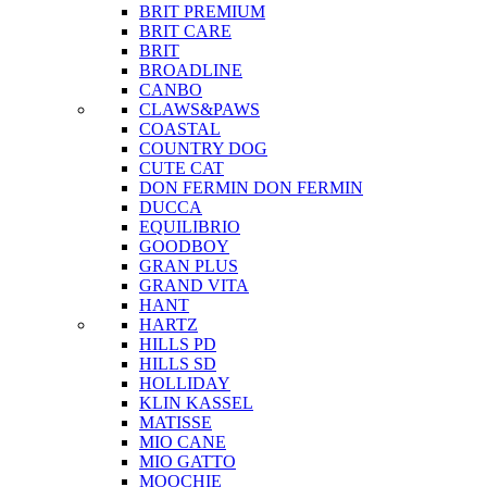
BRIT PREMIUM
BRIT CARE
BRIT
BROADLINE
CANBO
CLAWS&PAWS
COASTAL
COUNTRY DOG
CUTE CAT
DON FERMIN
DON FERMIN
DUCCA
EQUILIBRIO
GOODBOY
GRAN PLUS
GRAND VITA
HANT
HARTZ
HILLS PD
HILLS SD
HOLLIDAY
KLIN KASSEL
MATISSE
MIO CANE
MIO GATTO
MOOCHIE