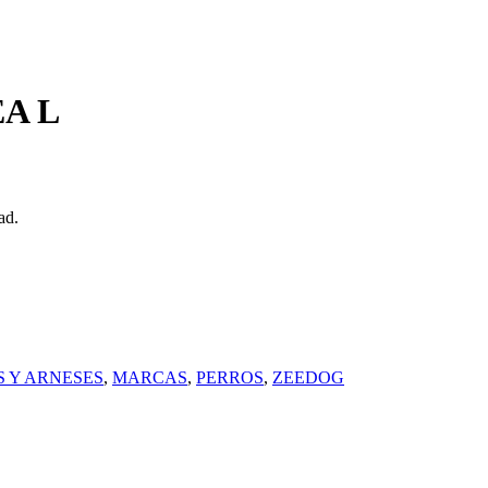
EA L
ad.
 Y ARNESES
,
MARCAS
,
PERROS
,
ZEEDOG