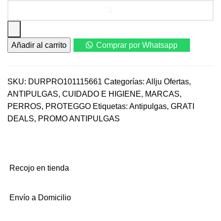
Proteggo
3m
x
1000
Añadir al carrito
Comprar por Whatsapp
mg
x
1tab
(20
SKU:
DURPRO101115661
Categorías:
Allju Ofertas
,
a
ANTIPULGAS
,
CUIDADO E HIGIENE
,
MARCAS
,
40
PERROS
,
PROTEGGO
Etiquetas:
Antipulgas
,
GRATI
kg)
DEALS
,
PROMO ANTIPULGAS
cantidad
Recojo en tienda
Envío a Domicilio