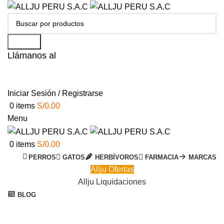
Search
Llámanos al
+51 951 156 203
Iniciar Sesión / Registrarse
0
items
S/
0.00
Menu
0
items
S/
0.00
PERROS
GATOS
HERBÍVOROS
FARMACIA
MARCAS
Allju Ofertas
Allju Liquidaciones
BLOG
-2%
Click to enlarge