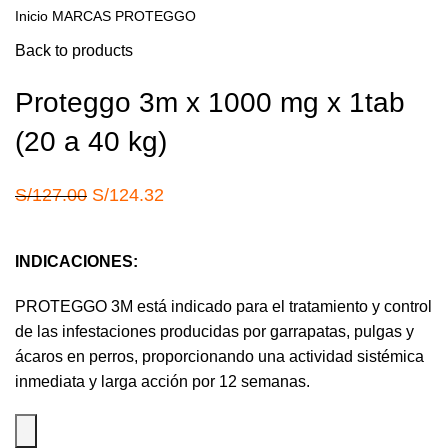
Inicio
MARCAS
PROTEGGO
Back to products
Proteggo 3m x 1000 mg x 1tab
(20 a 40 kg)
El
El
S/
127.00
S/
124.32
precio
precio
original
actual
INDICACIONES:
era:
es:
S/127.00.
S/124.32.
PROTEGGO 3M está indicado para el tratamiento y control
de las infestaciones producidas por garrapatas, pulgas y
ácaros en perros, proporcionando una actividad sistémica
inmediata y larga acción por 12 semanas.