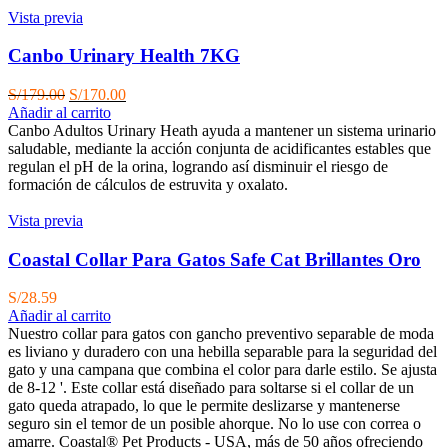
Vista previa
Canbo Urinary Health 7KG
El
El
S/
179.00
S/
170.00
precio
precio
Añadir al carrito
original
actual
Canbo Adultos Urinary Heath ayuda a mantener un sistema urinario
era:
es:
saludable, mediante la acción conjunta de acidificantes estables que
S/179.00.
S/170.00.
regulan el pH de la orina, logrando así disminuir el riesgo de
formación de cálculos de estruvita y oxalato.
Vista previa
Coastal Collar Para Gatos Safe Cat Brillantes Oro
S/
28.59
Añadir al carrito
Nuestro collar para gatos con gancho preventivo separable de moda
es liviano y duradero con una hebilla separable para la seguridad del
gato y una campana que combina el color para darle estilo. Se ajusta
de 8-12 '. Este collar está diseñado para soltarse si el collar de un
gato queda atrapado, lo que le permite deslizarse y mantenerse
seguro sin el temor de un posible ahorque. No lo use con correa o
amarre. Coastal® Pet Products - USA, más de 50 años ofreciendo