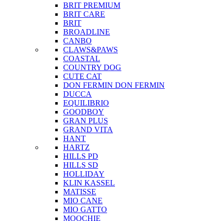
BRIT PREMIUM
BRIT CARE
BRIT
BROADLINE
CANBO
CLAWS&PAWS
COASTAL
COUNTRY DOG
CUTE CAT
DON FERMIN
DON FERMIN
DUCCA
EQUILIBRIO
GOODBOY
GRAN PLUS
GRAND VITA
HANT
HARTZ
HILLS PD
HILLS SD
HOLLIDAY
KLIN KASSEL
MATISSE
MIO CANE
MIO GATTO
MOOCHIE