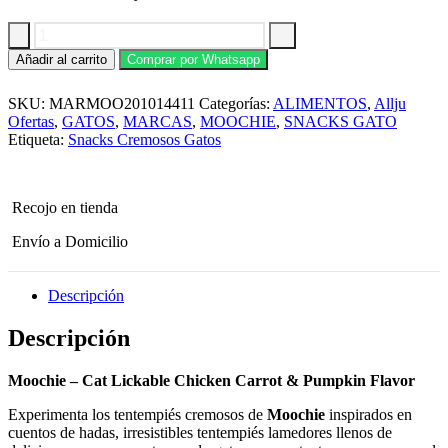
Moochie
Añadir al carrito
Comprar por Whatsapp
-
Cat
SKU:
MARMOO201014411
Categorías:
ALIMENTOS
,
Allju
Lickable
Chicken
Ofertas
,
GATOS
,
MARCAS
,
MOOCHIE
,
SNACKS GATO
Carrot
Etiqueta:
Snacks Cremosos Gatos
&
Pumpkin
Flavor
Pack
Recojo en tienda
x
5
Envío a Domicilio
unidades
cantidad
Descripción
Descripción
Moochie – Cat Lickable Chicken Carrot & Pumpkin Flavor
Experimenta los tentempiés cremosos de
Moochie
inspirados en
cuentos de hadas, irresistibles tentempiés lamedores llenos de