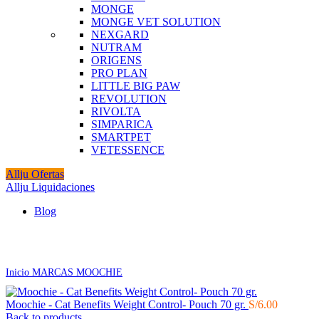
MONGE
MONGE VET SOLUTION
NEXGARD
NUTRAM
ORIGENS
PRO PLAN
LITTLE BIG PAW
REVOLUTION
RIVOLTA
SIMPARICA
SMARTPET
VETESSENCE
Allju Ofertas
Allju Liquidaciones
Blog
Click to enlarge
Inicio
MARCAS
MOOCHIE
Moochie - Cat Benefits Weight Control- Pouch 70 gr.
S/
6.00
Back to products