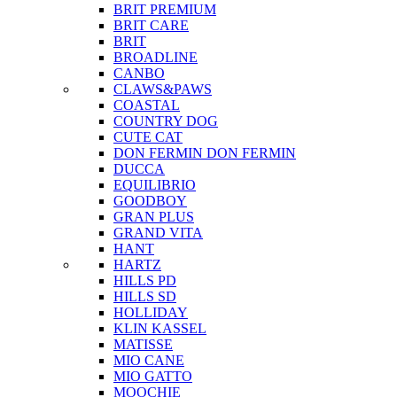
BRIT PREMIUM
BRIT CARE
BRIT
BROADLINE
CANBO
CLAWS&PAWS
COASTAL
COUNTRY DOG
CUTE CAT
DON FERMIN
DON FERMIN
DUCCA
EQUILIBRIO
GOODBOY
GRAN PLUS
GRAND VITA
HANT
HARTZ
HILLS PD
HILLS SD
HOLLIDAY
KLIN KASSEL
MATISSE
MIO CANE
MIO GATTO
MOOCHIE