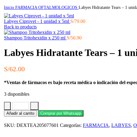
Inicio
FARMACIA
OFTALMOLOGICOS
Labyes Hidratante Tears – 1 unid
Labyes Ciprovet - 1 unidad x 5ml
S/
79.00
Back to products
Shampoo Tritohexidin x 250 ml
S/
56.90
Labyes Hidratante Tears – 1 un
S/
62.00
*Ventas de fármacos es bajo receta médica o indicación del espec
3 disponibles
Labyes
Añadir al carrito
Comprar por Whatsapp
Hidratante
Tears
SKU:
DEXTEA205077601
Categorías:
FARMACIA
,
LABYES
,
O
-
1
unidad