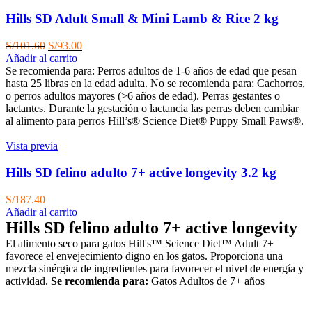
Hills SD Adult Small & Mini Lamb & Rice 2 kg
El
El
S/
101.60
S/
93.00
precio
precio
Añadir al carrito
original
actual
Se recomienda para:
Perros adultos de 1-6 años de edad que pesan
era:
es:
hasta 25 libras en la edad adulta. No se recomienda para: Cachorros,
S/101.60.
S/93.00.
o perros adultos mayores (>6 años de edad). Perras gestantes o
lactantes. Durante la gestación o lactancia las perras deben cambiar
al alimento para perros Hill’s® Science Diet® Puppy Small Paws®.
Vista previa
Hills SD felino adulto 7+ active longevity 3.2 kg
S/
187.40
Añadir al carrito
Hills SD felino adulto 7+ active longevity
El alimento seco para gatos Hill's™ Science Diet™ Adult 7+
favorece el envejecimiento digno en los gatos. Proporciona una
mezcla sinérgica de ingredientes para favorecer el nivel de energía y
actividad.
Se recomienda para:
Gatos Adultos de 7+ años