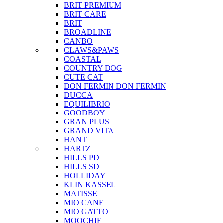
BRIT PREMIUM
BRIT CARE
BRIT
BROADLINE
CANBO
CLAWS&PAWS
COASTAL
COUNTRY DOG
CUTE CAT
DON FERMIN
DON FERMIN
DUCCA
EQUILIBRIO
GOODBOY
GRAN PLUS
GRAND VITA
HANT
HARTZ
HILLS PD
HILLS SD
HOLLIDAY
KLIN KASSEL
MATISSE
MIO CANE
MIO GATTO
MOOCHIE