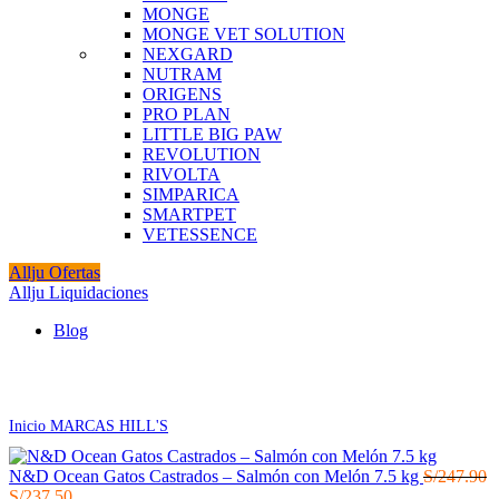
MONGE
MONGE VET SOLUTION
NEXGARD
NUTRAM
ORIGENS
PRO PLAN
LITTLE BIG PAW
REVOLUTION
RIVOLTA
SIMPARICA
SMARTPET
VETESSENCE
Allju Ofertas
Allju Liquidaciones
Blog
Click to enlarge
Inicio
MARCAS
HILL'S
N&D Ocean Gatos Castrados – Salmón con Melón 7.5 kg
S/
247.90
El
El
S/
237.50