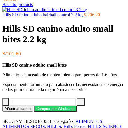
precio
precio
Back to products
original
actual
era:
es:
Hills SD felino adulto hairball control 3.2 kg
S/
206.20
S/247.90.
S/237.50.
Hills SD canino adulto small
bites 2.2 kg
S/
101.60
Hills SD canino adulto small bites
Alimento balanceado de mantenimiento para perros de 1-6 años.
Especialmente formulado para abastecer las necesidades de energía
de los perros durante la mejor época de su vida.
Hills
Añadir al carrito
Comprar por Whatsapp
SD
canino
SKU:
INVHILS101010831
Categorías:
ALIMENTOS
,
adulto
small
ALIMENTOS SECOS
,
HILL'S
,
Hill's Perros
,
HILL'S SCIENCE