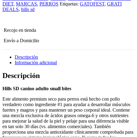
bites
DIET
,
MARCAS
,
PERROS
Etiquetas:
GATOFEST
,
GRATI
2.2
DEALS
,
hills sd
kg
cantidad
Recojo en tienda
Envío a Domicilio
Descripción
Información adicional
Descripción
Hills SD canino adulto small bites
Este alimento premium seco para perros está hecho con pollo
verdadero como ingrediente #1 para ayudar a desarrollar músculos
fuertes y magros y para mantener un peso corporal ideal. Contiene
una mezcla exclusiva de ácidos grasos omega-6 y otros nutrientes
para mejorar la salud de la piel y pelaje para una diferencia visible
en tan solo 30 días (vs. alimentos comerciales). También
proporciona una mezcla antioxidante clínicamente comprobada para