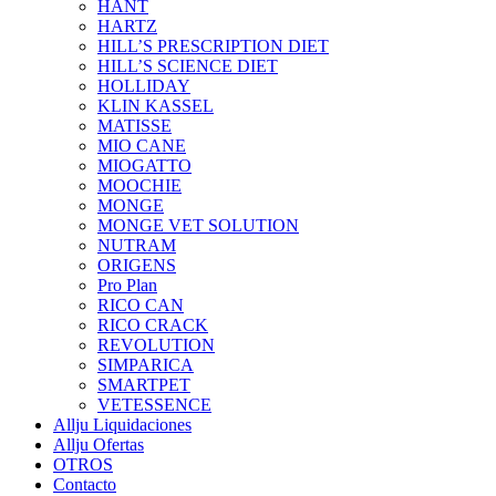
HANT
HARTZ
HILL’S PRESCRIPTION DIET
HILL’S SCIENCE DIET
HOLLIDAY
KLIN KASSEL
MATISSE
MIO CANE
MIOGATTO
MOOCHIE
MONGE
MONGE VET SOLUTION
NUTRAM
ORIGENS
Pro Plan
RICO CAN
RICO CRACK
REVOLUTION
SIMPARICA
SMARTPET
VETESSENCE
Allju Liquidaciones
Allju Ofertas
OTROS
Contacto