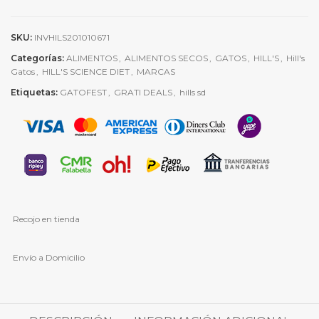
SKU:
INVHILS201010671
Categorías:
ALIMENTOS
,
ALIMENTOS SECOS
,
GATOS
,
HILL'S
,
Hill's
Gatos
,
HILL'S SCIENCE DIET
,
MARCAS
Etiquetas:
GATOFEST
,
GRATI DEALS
,
hills sd
Recojo en tienda
Envío a Domicilio