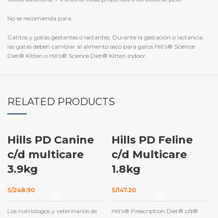
No se recomienda para:
Gatitos y gatas gestantes o lactantes. Durante la gestación o lactancia,
las gatas deben cambiar al alimento seco para gatos Hill’s® Science
Diet® Kitten o Hill’s® Science Diet® Kitten Indoor.
RELATED PRODUCTS
Hills PD Canine
Hills PD Feline
c/d multicare
c/d Multicare
3.9kg
1.8kg
S/
248.90
S/
147.20
Los nutriólogos y veterinarios de
Hill's® Prescription Diet® c/d®