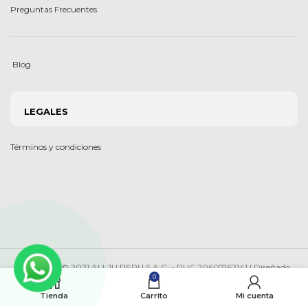
Preguntas Frecuentes
Blog
LEGALES
Términos y condiciones
Copyright © 2021 ALLJU PERU S.A.C. - RUC 20607162141 | Diseñado
por
Tiendasvirtuales.pe
0
Tienda
Carrito
Mi cuenta