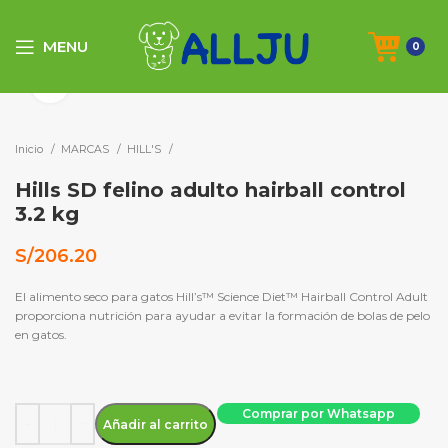
MENU
0
Click to enlarge
Inicio
MARCAS
HILL'S
Hills SD felino adulto hairball control
3.2 kg
S/
206.20
El alimento seco para gatos Hill’s™ Science Diet™ Hairball Control Adult
proporciona nutrición para ayudar a evitar la formación de bolas de pelo
en gatos.
Hills SD felino adulto hairball control 3.2 kg cantidad
Comprar por Whatsapp
Añadir al carrito