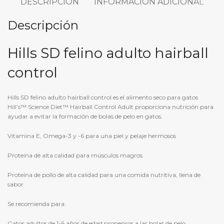
DESCRIPCIÓN
INFORMACIÓN ADICIONAL
Descripción
Hills SD felino adulto hairball
control
Hills SD felino adulto hairball control es el alimento seco para gatos
Hill’s™ Science Diet™ Hairball Control Adult proporciona nutrición para
ayudar a evitar la formación de bolas de pelo en gatos.
Vitamina E, Omega-3 y -6 para una piel y pelaje hermosos
Proteína de alta calidad para músculos magros
Proteína de pollo de alta calidad para una comida nutritiva, llena de
sabor
Se recomienda para:
Gatos adultos de 1-6 años de edad propensos a las bolas de pelo.