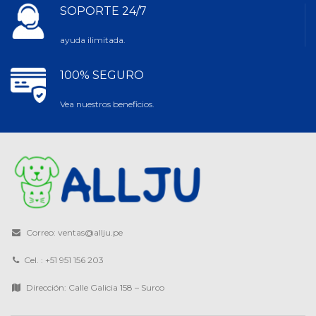
SOPORTE 24/7
ayuda ilimitada.
100% SEGURO
Vea nuestros beneficios.
Correo: ventas@allju.pe
Cel. : +51 951 156 203
Dirección: Calle Galicia 158 – Surco