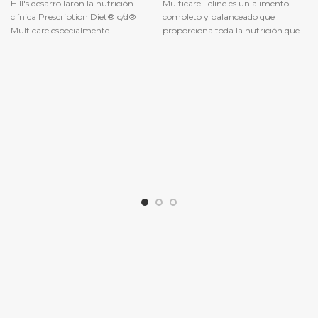
Hill's desarrollaron la nutrición
Multicare Feline es un alimento
clínica Prescription Diet® c/d®
completo y balanceado que
Multicare especialmente
proporciona toda la nutrición que
formulado para favorecer la salud
su gato necesita. Por favor
urinaria de su perro y reducir el
consulte a su veterinario para
riesgo de urolitos de estruvita y de
mayor información sobre cómo
oxalato de calcio.
pueden nuestros
alimentos Prescription
Diet® ayudar a su gato a
continuar disfrutando de una vida
feliz y activa.