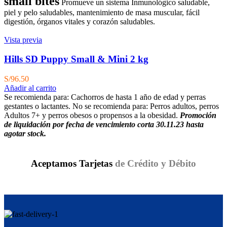
small bites
Promueve un sistema Inmunológico saludable,
S/291.60.
S/233.28.
piel y pelo saludables, mantenimiento de masa muscular, fácil
digestión, órganos vitales y corazón saludables.
Vista previa
Hills SD Puppy Small & Mini 2 kg
S/
96.50
Añadir al carrito
Se recomienda para:
Cachorros de hasta 1 año de edad y perras
gestantes o lactantes. No se recomienda para: Perros adultos, perros
Adultos 7+ y perros obesos o propensos a la obesidad.
Promoción
de liquidación por fecha de vencimiento corta 30.11.23 hasta
agotar stock.
Aceptamos Tarjetas
de Crédito y Débito