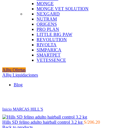
MONGE
MONGE VET SOLUTION
NEXGARD
NUTRAM
ORIGENS
PRO PLAN
LITTLE BIG PAW
REVOLUTION
RIVOLTA
SIMPARICA
SMARTPET
VETESSENCE
Allju Ofertas
Allju Liquidaciones
Blog
Click to enlarge
Inicio
MARCAS
HILL'S
Hills SD felino adulto hairball control 3.2 kg
S/
206.20
Back to products