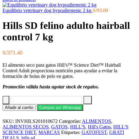
Equilibrio veterinary dog hypoallergenic 2 kg
S/
93.00
Hills SD felino adulto hairball
control 7 kg
S/
371.40
El alimento seco para gatos Hill’s™ Science Diet™ Hairball
Control Adult proporciona nutrición para ayudar a evitar la
formación de bolas de pelo en gatos.
Promoción válida hasta agotar stock de regalos.
Hills
Añadir al carrito
Comprar por Whatsapp
SD
felino
SKU:
INVHILS201010672
Categorías:
ALIMENTOS
,
adulto
hairball
ALIMENTOS SECOS
,
GATOS
,
HILL'S
,
Hill's Gatos
,
HILL'S
control
SCIENCE DIET
,
MARCAS
Etiquetas:
GATOFEST
,
GRATI
7
DEALS
,
hills sd