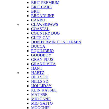
BRIT PREMIUM
BRIT CARE
BRIT
BROADLINE
CANBO
CLAWS&PAWS
COASTAL
COUNTRY DOG
CUTE CAT
DON FERMIN
DON FERMIN
DUCCA
EQUILIBRIO
GOODBOY
GRAN PLUS
GRAND VITA
HANT
HARTZ
HILLS PD
HILLS SD
HOLLIDAY
KLIN KASSEL
MATISSE
MIO CANE
MIO GATTO
MOOCHIE