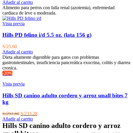
Añadir al carrito
Alimento para perros con falla renal (azotemia), enfermedad
cardiaca de leve a moderada.
Vista previa
Hills PD felino i/d 5.5 oz. (lata 156 g)
S/
25.60
Añadir al carrito
Dieta altamente digestible para gatos con problemas
gastrointestinales, insuficiencia pancreática exocrina, colitis y diarrea
cronica.
-20%
Vista previa
Hills SD canino adulto cordero y arroz small bites 7
kg
El
El
S/
291.60
S/
233.28
precio
precio
Añadir al carrito
original
actual
Hills SD canino adulto cordero y arroz
era:
es: