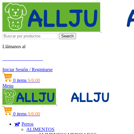
Search
Llámanos al
+51 951 156 203
Iniciar Sesión / Registrarse
0
items
S/
0.00
Menu
0
items
S/
0.00
Perros
ALIMENTOS