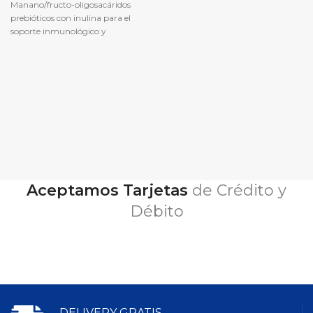
pelaje de tu mascota sano y
Manano/fructo-oligosacáridos
brillante. Tu perro disfrutará de ser
prebióticos con inulina para el
mimado y se inclinará para
soporte inmunológico y
sorprender mientras se ve y se siente
modulación de la microflora
lo mejor posible.
intestinal.
Aceptamos Tarjetas
de Crédito y
Débito
DELIVERY GRATIS