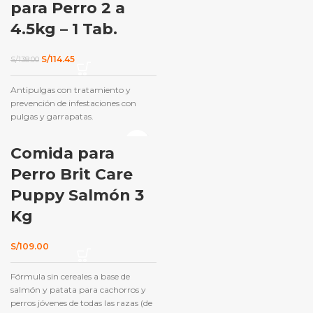
para Perro 2 a
4.5kg – 1 Tab.
El
El
S/
114.45
S/
138.00
precio
precio
original
actual
Antipulgas con tratamiento y
era:
es:
S/138.00.
S/114.45.
prevención de infestaciones con
pulgas y garrapatas.
Comida para
Perro Brit Care
Puppy Salmón 3
Kg
S/
109.00
Fórmula sin cereales a base de
salmón y patata para cachorros y
perros jóvenes de todas las razas (de