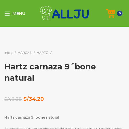
MENU
0
-30%
Click to enlarge
Inicio
MARCAS
HARTZ
Hartz carnaza 9´bone
natural
El
El
S/
34.20
S/
48.88
precio
precio
original
actual
Hartz carnaza 9´bone natural
era:
es:
Sabrosos snacks ahumados de cerdo que le fascinarán a tu mejor amigo.