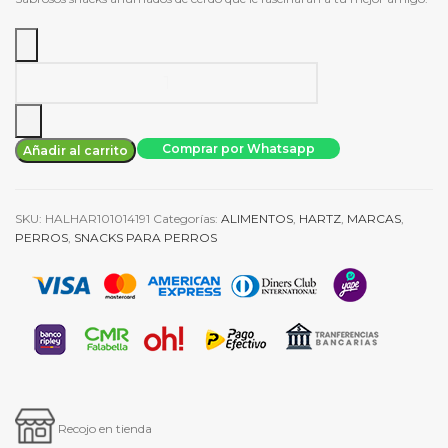
S/48.88.
S/34.20.
Hartz
carnaza
9
´bone
Comprar por Whatsapp
Añadir al carrito
natural
cantidad
SKU:
HALHAR101014191
Categorías:
ALIMENTOS
,
HARTZ
,
MARCAS
,
PERROS
,
SNACKS PARA PERROS
Recojo en tienda