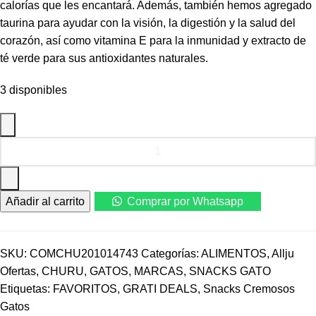
calorías que les encantará. Además, también hemos agregado
taurina para ayudar con la visión, la digestión y la salud del
corazón, así como vitamina E para la inmunidad y extracto de
té verde para sus antioxidantes naturales.
3 disponibles
Churu
Chicken
Recipe
-
Añadir al carrito
Comprar por Whatsapp
Snack
para
gatos
cantidad
SKU:
COMCHU201014743
Categorías:
ALIMENTOS
,
Allju
Ofertas
,
CHURU
,
GATOS
,
MARCAS
,
SNACKS GATO
Etiquetas:
FAVORITOS
,
GRATI DEALS
,
Snacks Cremosos
Gatos