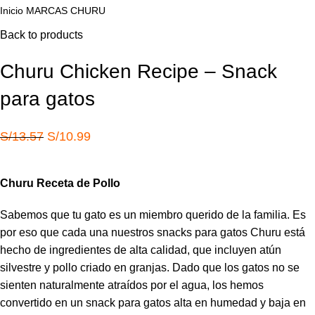
Inicio
MARCAS
CHURU
Back to products
Churu Chicken Recipe – Snack
para gatos
El
El
S/
13.57
S/
10.99
precio
precio
original
actual
Churu Receta de Pollo
era:
es:
S/13.57.
S/10.99.
Sabemos que tu gato es un miembro querido de la familia. Es
por eso que cada una nuestros snacks para gatos Churu está
hecho de ingredientes de alta calidad, que incluyen atún
silvestre y pollo criado en granjas. Dado que los gatos no se
sienten naturalmente atraídos por el agua, los hemos
convertido en un snack para gatos alta en humedad y baja en