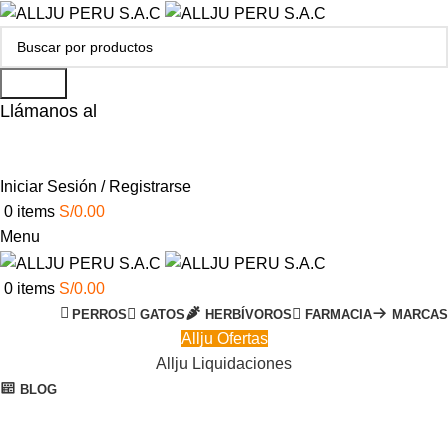
Search
Llámanos al
+51 951 156 203
Iniciar Sesión / Registrarse
0
items
S/
0.00
Menu
0
items
S/
0.00
PERROS
GATOS
HERBÍVOROS
FARMACIA
MARCAS
Allju Ofertas
Allju Liquidaciones
BLOG
-19%
Click to enlarge