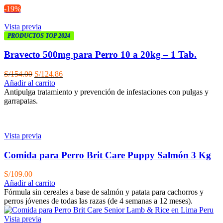
S/234.00.
S/180.00.
-19%
Vista previa
PRODUCTOS TOP 2024
Bravecto 500mg para Perro 10 a 20kg – 1 Tab.
El
El
S/
154.00
S/
124.86
precio
precio
Añadir al carrito
original
actual
Antipulga tratamiento y prevención de infestaciones con pulgas y
era:
es:
garrapatas.
S/154.00.
S/124.86.
Vista previa
Comida para Perro Brit Care Puppy Salmón 3 Kg
S/
109.00
Añadir al carrito
Fórmula sin cereales a base de salmón y patata para cachorros y
perros jóvenes de todas las razas (de 4 semanas a 12 meses).
Vista previa