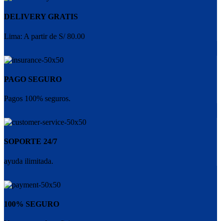
DELIVERY GRATIS
Lima: A partir de S/ 80.00
PAGO SEGURO
Pagos 100% seguros.
SOPORTE 24/7
ayuda ilimitada.
100% SEGURO