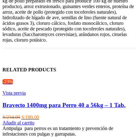
kg de pollo preparado en fresco para producir 100 kg de nuestro
producto), arroz extrusionado, guisantes verdes enteros, proteína de
arroz, aceite de pollo (protegido con tocoferoles naturales),
hidrolizado de hígado de ave, semillas de lino (fuente natural de
ácidos grasos 3), cloruro cálcico, fosfato monocálcico, cloruro
sódico, aceite de pescado (protegido con tocoferoles naturales),
levaduras (Saccharomyces cerevisiae), arándanos rojos, ciruelas
rojas, cloruro potásico.
RELATED PRODUCTS
-23%
Vista previa
Bravecto 1400mg para Perro 40 a 56kg – 1 Tab.
El
El
S/
234.00
S/
180.00
precio
precio
Añadir al carrito
original
actual
Antipulga para perros es un tratamiento y prevención de
era:
es:
infestaciones con pulgas y garrapatas.