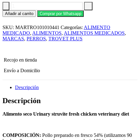
Alimento
Añadir al carrito
Comprar por Whatsapp
Seco
Trovet
SKU:
MARTRO101010441
Categorías:
ALIMENTO
Plus
Canino
MEDICADO
,
ALIMENTOS
,
ALIMENTOS MEDICADOS
,
Urinario
MARCAS
,
PERROS
,
TROVET PLUS
Estruvita
10
KG
cantidad
Recojo en tienda
Envío a Domicilio
Descripción
Descripción
Alimento seco Urinary struvite fresh chicken veterinary diet
COMPOSICIÓN:
Pollo preparado en fresco 54% (utilizamos 90