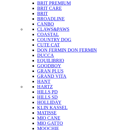
BRIT PREMIUM
BRIT CARE
BRIT
BROADLINE
CANBO
CLAWS&PAWS
COASTAL
COUNTRY DOG
CUTE CAT
DON FERMIN
DON FERMIN
DUCCA
EQUILIBRIO
GOODBOY
GRAN PLUS
GRAND VITA
HANT
HARTZ
HILLS PD
HILLS SD
HOLLIDAY
KLIN KASSEL
MATISSE
MIO CANE
MIO GATTO
MOOCHIE