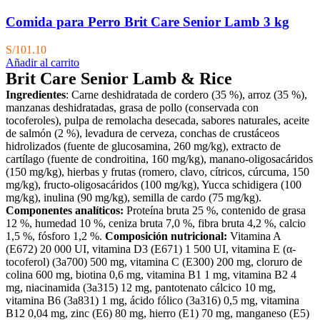
Comida para Perro Brit Care Senior Lamb 3 kg
S/
101.10
Añadir al carrito
Brit Care Senior Lamb & Rice
Ingredientes
: Carne deshidratada de cordero (35 %), arroz (35 %),
manzanas deshidratadas, grasa de pollo (conservada con
tocoferoles), pulpa de remolacha desecada, sabores naturales, aceite
de salmón (2 %), levadura de cerveza, conchas de crustáceos
hidrolizados (fuente de glucosamina, 260 mg/kg), extracto de
cartílago (fuente de condroitina, 160 mg/kg), manano-oligosacáridos
(150 mg/kg), hierbas y frutas (romero, clavo, cítricos, cúrcuma, 150
mg/kg), fructo-oligosacáridos (100 mg/kg), Yucca schidigera (100
mg/kg), inulina (90 mg/kg), semilla de cardo (75 mg/kg).
Componentes analíticos:
Proteína bruta 25 %, contenido de grasa
12 %, humedad 10 %, ceniza bruta 7,0 %, fibra bruta 4,2 %, calcio
1,5 %, fósforo 1,2 %.
Composición nutricional:
Vitamina A
(E672) 20 000 UI, vitamina D3 (E671) 1 500 UI, vitamina E (α-
tocoferol) (3a700) 500 mg, vitamina C (E300) 200 mg, cloruro de
colina 600 mg, biotina 0,6 mg, vitamina B1 1 mg, vitamina B2 4
mg, niacinamida (3a315) 12 mg, pantotenato cálcico 10 mg,
vitamina B6 (3a831) 1 mg, ácido fólico (3a316) 0,5 mg, vitamina
B12 0,04 mg, zinc (E6) 80 mg, hierro (E1) 70 mg, manganeso (E5)