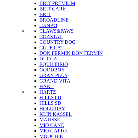
BRIT PREMIUM
BRIT CARE
BRIT
BROADLINE
CANBO
CLAWS&PAWS
COASTAL
COUNTRY DOG
CUTE CAT
DON FERMIN
DON FERMIN
DUCCA
EQUILIBRIO
GOODBOY
GRAN PLUS
GRAND VITA
HANT
HARTZ
HILLS PD
HILLS SD
HOLLIDAY
KLIN KASSEL
MATISSE
MIO CANE
MIO GATTO
MOOCHIE