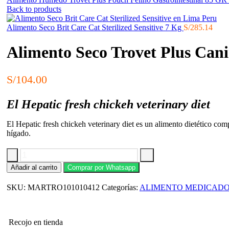
Back to products
Alimento Seco Brit Care Cat Sterilized Sensitive 7 Kg
S/
285.14
Alimento Seco Trovet Plus Can
S/
104.00
El Hepatic fresh chickeh veterinary diet
El Hepatic fresh chickeh veterinary diet es un alimento dietético com
hígado.
Alimento
Añadir al carrito
Comprar por Whatsapp
Seco
Trovet
SKU:
MARTRO101010412
Categorías:
ALIMENTO MEDICAD
Plus
Canino
Hepático
3
Recojo en tienda
KG