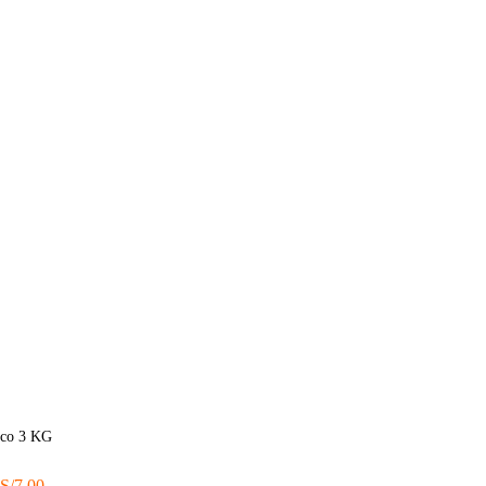
ico 3 KG
S/
7.00