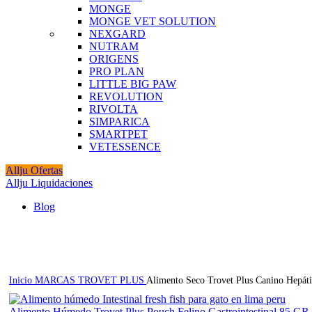
MONGE
MONGE VET SOLUTION
NEXGARD
NUTRAM
ORIGENS
PRO PLAN
LITTLE BIG PAW
REVOLUTION
RIVOLTA
SIMPARICA
SMARTPET
VETESSENCE
Allju Ofertas
Allju Liquidaciones
Blog
Click to enlarge
Inicio
MARCAS
TROVET PLUS
Alimento Seco Trovet Plus Canino Hepát
Alimento Húmedo Trovet Plus Pouch Felino Gastrointestinal 85 GR