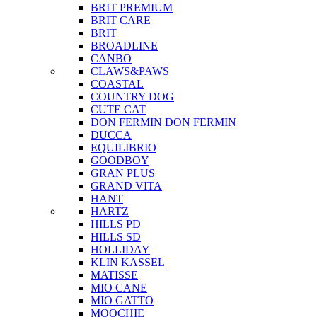
BRIT PREMIUM
BRIT CARE
BRIT
BROADLINE
CANBO
CLAWS&PAWS
COASTAL
COUNTRY DOG
CUTE CAT
DON FERMIN
DON FERMIN
DUCCA
EQUILIBRIO
GOODBOY
GRAN PLUS
GRAND VITA
HANT
HARTZ
HILLS PD
HILLS SD
HOLLIDAY
KLIN KASSEL
MATISSE
MIO CANE
MIO GATTO
MOOCHIE