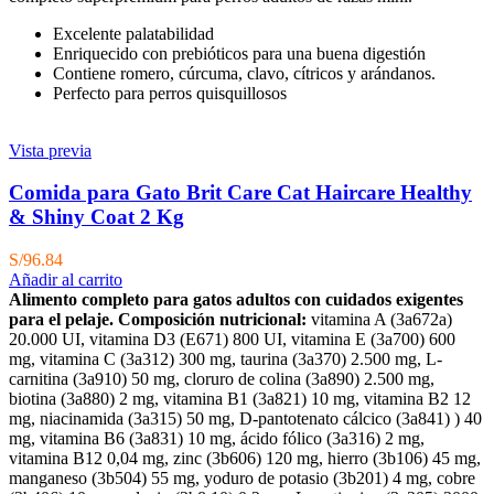
Excelente palatabilidad
Enriquecido con prebióticos para una buena digestión
Contiene romero, cúrcuma, clavo, cítricos y arándanos.
Perfecto para perros quisquillosos
Vista previa
Comida para Gato Brit Care Cat Haircare Healthy
& Shiny Coat 2 Kg
S/
96.84
Añadir al carrito
Alimento completo para gatos adultos con cuidados exigentes
para el pelaje.
Composición nutricional:
vitamina A (3a672a)
20.000 UI, vitamina D3 (E671) 800 UI, vitamina E (3a700) 600
mg, vitamina C (3a312) 300 mg, taurina (3a370) 2.500 mg, L-
carnitina (3a910) 50 mg, cloruro de colina (3a890) 2.500 mg,
biotina (3a880) 2 mg, vitamina B1 (3a821) 10 mg, vitamina B2 12
mg, niacinamida (3a315) 50 mg, D-pantotenato cálcico (3a841) ) 40
mg, vitamina B6 (3a831) 10 mg, ácido fólico (3a316) 2 mg,
vitamina B12 0,04 mg, zinc (3b606) 120 mg, hierro (3b106) 45 mg,
manganeso (3b504) 55 mg, yoduro de potasio (3b201) 4 mg, cobre