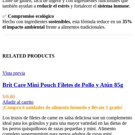
Libre de gluten, fácil de digerir y con ingredientes funcionales que
también ayudan a
reducir el estrés
y fortalecer el
sistema inmune
.
✅
Compromiso ecológico
Hecho con ingredientes
sostenibles
, esta fórmula reduce en un
35%
el impacto ambiental
frente a alimentos tradicionales.
RELATED PRODUCTS
Vista previa
Brit Care Mini Pouch Filetes de Pollo y Atún 85g
S/
6.80
Añadir al carrito
¡Compra 6 unidades de alimento húmedo y llévate 1 gratis!
Los trozos de filetes de carne en salsa deliciosa son un complemento
ideal para los gránulos y para una mayor variedad en las dietas de
los perros quisquillosos de razas pequeñas y mini. Alimento
completo superpremium para perros adultos de razas mini.