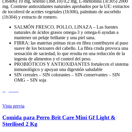
(3b406) 10 mg, selenio (3b8.10) 0,2 mg, L-metionina (3c305) 2000
mg. Contiene antioxidantes naturales aprobados por la UE: extractos
de tocoferol de aceites vegetales (1b306), palmitato de ascorbilo
(1b304) y extracto de romero.
SALMÓN FRESCO, POLLO, LINAZA – Las fuentes
naturales de ácidos grasos omega-3 y omega-6 ayudan a
mantener un pelaje brillante y una piel sana.
FIBRA: las materias primas ricas en fibra contribuyen al paso
suave de los bezoares del cabello. La fibra cruda provoca una
sensación de saciedad, lo que resulta en una reducción de la
ingesta de alimentos y el control del peso.
PROBIÓTICOS Y ANTIOXIDANTES fortalecen el sistema
inmunológico y apoyan una digestión saludable
SIN cereales – SIN colorantes – SIN conservantes – SIN
OMG – SIN soja
Agotado
Vista previa
Comida para Perro Brit Care Mini Gf Light &
Sterilised 2 Kg