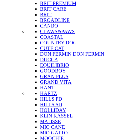
BRIT PREMIUM
BRIT CARE
BRIT
BROADLINE
CANBO
CLAWS&PAWS
COASTAL
COUNTRY DOG
CUTE CAT
DON FERMIN
DON FERMIN
DUCCA
EQUILIBRIO
GOODBOY
GRAN PLUS
GRAND VITA
HANT
HARTZ
HILLS PD
HILLS SD
HOLLIDAY
KLIN KASSEL
MATISSE
MIO CANE
MIO GATTO
MOOCHIE