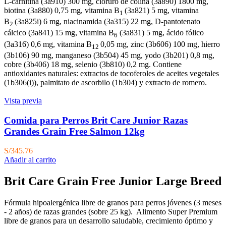
L-carnitina (3a910) 300 mg, cloruro de colina (3a890) 1800 mg,
biotina (3a880) 0,75 mg, vitamina B
(3a821) 5 mg, vitamina
1
B
(3a825i) 6 mg, niacinamida (3a315) 22 mg, D-pantotenato
2
cálcico (3a841) 15 mg, vitamina B
(3a831) 5 mg, ácido fólico
6
(3a316) 0,6 mg, vitamina B
0,05 mg, zinc (3b606) 100 mg, hierro
12
(3b106) 90 mg, manganeso (3b504) 45 mg, yodo (3b201) 0,8 mg,
cobre (3b406) 18 mg, selenio (3b810) 0,2 mg. Contiene
antioxidantes naturales: extractos de tocoferoles de aceites vegetales
(1b306(i)), palmitato de ascorbilo (1b304) y extracto de romero.
Vista previa
Comida para Perros Brit Care Junior Razas
Grandes Grain Free Salmon 12kg
S/
345.76
Añadir al carrito
Brit Care Grain Free Junior Large Breed
Fórmula hipoalergénica libre de granos para perros jóvenes (3 meses
- 2 años) de razas grandes (sobre 25 kg). Alimento Super Premium
libre de granos para un desarrollo saludable, crecimiento óptimo y