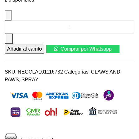
Repelente
P/Perro
C&P
Pipí
Añadir al carrito
Comprar por Whatsapp
Stop
x
120
ml.
SKU:
NEGCLA101116732
Categorías:
CLAWS AND
Spray
PAWS
,
SPRAY
cantidad