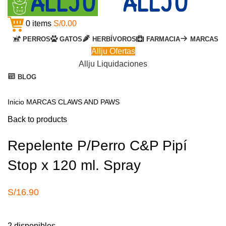
0
items
S/
0.00
PERROS
GATOS
HERBÍVOROS
FARMACIA
MARCAS
Allju Ofertas
Allju Liquidaciones
BLOG
Click to enlarge
Inicio
MARCAS
CLAWS AND PAWS
Back to products
Repelente P/Perro C&P Pipí
Stop x 120 ml. Spray
S/
16.90
2 disponibles