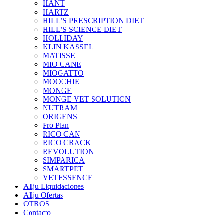
HANT
HARTZ
HILL’S PRESCRIPTION DIET
HILL’S SCIENCE DIET
HOLLIDAY
KLIN KASSEL
MATISSE
MIO CANE
MIOGATTO
MOOCHIE
MONGE
MONGE VET SOLUTION
NUTRAM
ORIGENS
Pro Plan
RICO CAN
RICO CRACK
REVOLUTION
SIMPARICA
SMARTPET
VETESSENCE
Allju Liquidaciones
Allju Ofertas
OTROS
Contacto