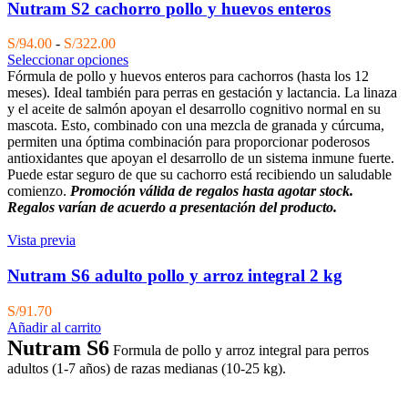
Nutram S2 cachorro pollo y huevos enteros
Rango
S/
94.00
-
S/
322.00
de
Seleccionar opciones
precios:
Fórmula de pollo y huevos enteros para cachorros (hasta los 12
desde
meses). Ideal también para perras en gestación y lactancia. La linaza
S/94.00
y el aceite de salmón apoyan el desarrollo cognitivo normal en su
hasta
mascota. Esto, combinado con una mezcla de granada y cúrcuma,
S/322.00
permiten una óptima combinación para proporcionar poderosos
antioxidantes que apoyan el desarrollo de un sistema inmune fuerte.
Puede estar seguro de que su cachorro está recibiendo un saludable
comienzo.
Promoción válida de regalos hasta agotar stock.
Regalos varían de acuerdo a presentación del producto.
Vista previa
Nutram S6 adulto pollo y arroz integral 2 kg
S/
91.70
Añadir al carrito
Nutram S6
Formula de pollo y arroz integral para perros
adultos (1-7 años) de razas medianas (10-25 kg).