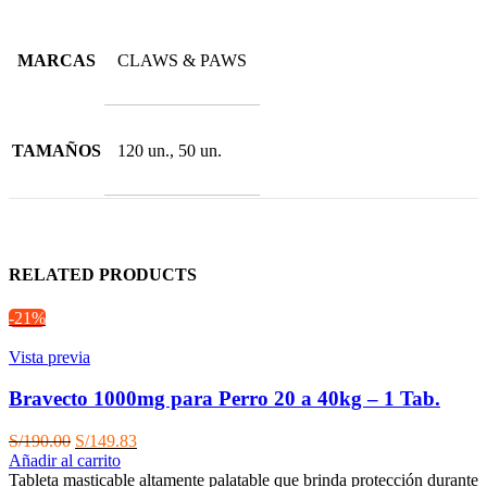
MARCAS
CLAWS & PAWS
TAMAÑOS
120 un., 50 un.
RELATED PRODUCTS
-21%
Vista previa
Bravecto 1000mg para Perro 20 a 40kg – 1 Tab.
El
El
S/
190.00
S/
149.83
precio
precio
Añadir al carrito
original
actual
Tableta masticable altamente palatable que brinda protección durante