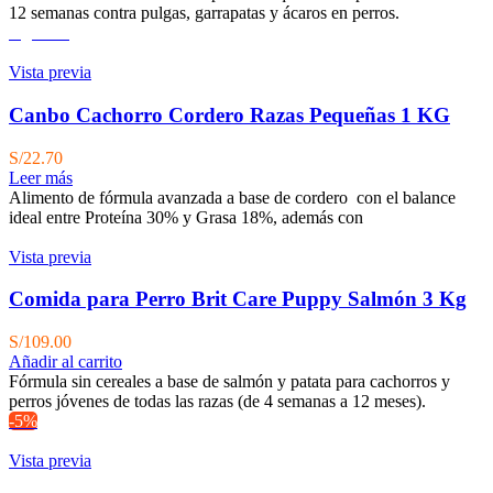
era:
es:
12 semanas contra pulgas, garrapatas y ácaros en perros.
S/190.00.
S/149.83.
Agotado
Vista previa
Canbo Cachorro Cordero Razas Pequeñas 1 KG
S/
22.70
Leer más
Alimento de fórmula avanzada a base de cordero con el balance
ideal entre Proteína 30% y Grasa 18%, además con
Vista previa
Comida para Perro Brit Care Puppy Salmón 3 Kg
S/
109.00
Añadir al carrito
Fórmula sin cereales a base de salmón y patata para cachorros y
perros jóvenes de todas las razas (de 4 semanas a 12 meses).
-5%
Vista previa