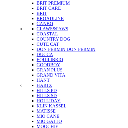
BRIT PREMIUM
BRIT CARE
BRIT
BROADLINE
CANBO
CLAWS&PAWS
COASTAL
COUNTRY DOG
CUTE CAT
DON FERMIN
DON FERMIN
DUCCA
EQUILIBRIO
GOODBOY
GRAN PLUS
GRAND VITA
HANT
HARTZ
HILLS PD
HILLS SD
HOLLIDAY
KLIN KASSEL
MATISSE
MIO CANE
MIO GATTO
MOOCHIE