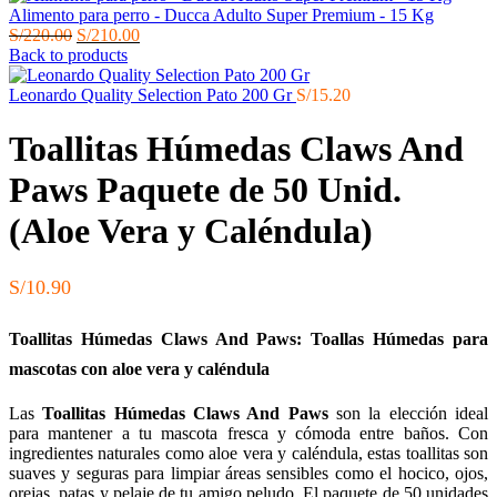
Alimento para perro - Ducca Adulto Super Premium - 15 Kg
El
El
S/
220.00
S/
210.00
precio
precio
Back to products
original
actual
era:
es:
Leonardo Quality Selection Pato 200 Gr
S/
15.20
S/220.00.
S/210.00.
Toallitas Húmedas Claws And
Paws Paquete de 50 Unid.
(Aloe Vera y Caléndula)
S/
10.90
Toallitas Húmedas Claws And Paws: Toallas Húmedas para
mascotas con aloe vera y caléndula
Las
Toallitas Húmedas Claws And Paws
son la elección ideal
para mantener a tu mascota fresca y cómoda entre baños. Con
ingredientes naturales como aloe vera y caléndula, estas toallitas son
suaves y seguras para limpiar áreas sensibles como el hocico, ojos,
orejas, patas y pelaje de tu amigo peludo. El paquete de 50 unidades