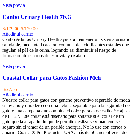
Vista previa
Canbo Urinary Health 7KG
El
El
S/
179.00
S/
170.00
precio
precio
Añadir al carrito
original
actual
Canbo Adultos Urinary Heath ayuda a mantener un sistema urinario
era:
es:
saludable, mediante la acción conjunta de acidificantes estables que
S/179.00.
S/170.00.
regulan el pH de la orina, logrando así disminuir el riesgo de
formación de cálculos de estruvita y oxalato.
Vista previa
Coastal Collar para Gatos Fashion Mch
S/
27.55
Añadir al carrito
Nuestro collar para gatos con gancho preventivo separable de moda
es liviano y duradero con una hebilla separable para la seguridad del
gato y una campana que combina el color para darle estilo. Se ajusta
de 8-12 '. Este collar está diseñado para soltarse si el collar de un
gato queda atrapado, lo que le permite deslizarse y mantenerse
seguro sin el temor de un posible ahorque. No lo use con correa o
amarre. Coastal® Pet Products - USA, más de 50 años ofreciendo