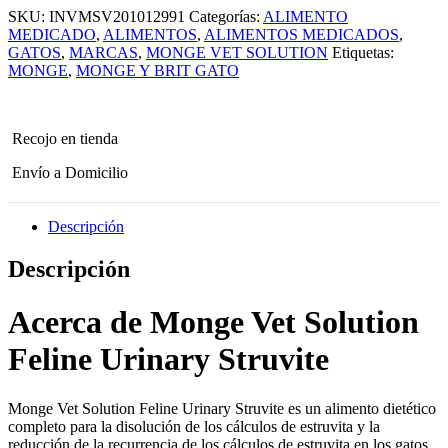
Solution
SKU:
INVMSV201012991
Categorías:
ALIMENTO
Feline
Urinary
MEDICADO
,
ALIMENTOS
,
ALIMENTOS MEDICADOS
,
Struvite
GATOS
,
MARCAS
,
MONGE VET SOLUTION
Etiquetas:
1.5
MONGE
,
MONGE Y BRIT GATO
kg
cantidad
Recojo en tienda
Envío a Domicilio
Descripción
Descripción
Acerca de Monge Vet Solution
Feline Urinary Struvite
Monge Vet Solution Feline Urinary Struvite es un alimento dietético
completo para la disolución de los cálculos de estruvita y la
reducción de la recurrencia de los cálculos de estruvita en los gatos.