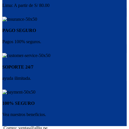
Lima: A partir de S/ 80.00
PAGO SEGURO
Pagos 100% seguros.
SOPORTE 24/7
ayuda ilimitada.
100% SEGURO
Vea nuestros beneficios.
Correo: ventas@allju.pe