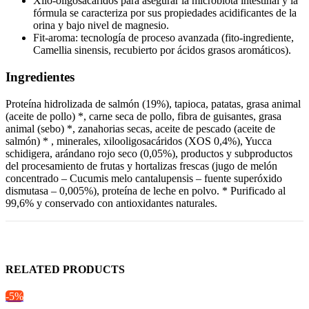
Xilo-oligosacáridos para asegurar la microbiota intestinal y la
fórmula se caracteriza por sus propiedades acidificantes de la
orina y bajo nivel de magnesio.
Fit-aroma: tecnología de proceso avanzada (fito-ingrediente,
Camellia sinensis, recubierto por ácidos grasos aromáticos).
Ingredientes
Proteína hidrolizada de salmón (19%), tapioca, patatas, grasa animal
(aceite de pollo) *, carne seca de pollo, fibra de guisantes, grasa
animal (sebo) *, zanahorias secas, aceite de pescado (aceite de
salmón) * , minerales, xilooligosacáridos (XOS 0,4%), Yucca
schidigera, arándano rojo seco (0,05%), productos y subproductos
del procesamiento de frutas y hortalizas frescas (jugo de melón
concentrado – Cucumis melo cantalupensis – fuente superóxido
dismutasa – 0,005%), proteína de leche en polvo. * Purificado al
99,6% y conservado con antioxidantes naturales.
RELATED PRODUCTS
-5%