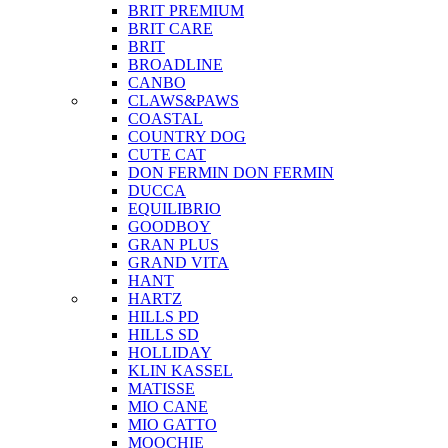
BRIT PREMIUM
BRIT CARE
BRIT
BROADLINE
CANBO
CLAWS&PAWS
COASTAL
COUNTRY DOG
CUTE CAT
DON FERMIN
DON FERMIN
DUCCA
EQUILIBRIO
GOODBOY
GRAN PLUS
GRAND VITA
HANT
HARTZ
HILLS PD
HILLS SD
HOLLIDAY
KLIN KASSEL
MATISSE
MIO CANE
MIO GATTO
MOOCHIE