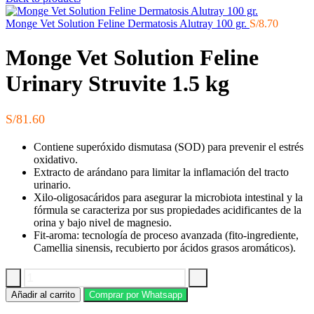
Monge Vet Solution Feline Dermatosis Alutray 100 gr.
S/
8.70
Monge Vet Solution Feline
Urinary Struvite 1.5 kg
S/
81.60
Contiene superóxido dismutasa (SOD) para prevenir el estrés
oxidativo.
Extracto de arándano para limitar la inflamación del tracto
urinario.
Xilo-oligosacáridos para asegurar la microbiota intestinal y la
fórmula se caracteriza por sus propiedades acidificantes de la
orina y bajo nivel de magnesio.
Fit-aroma: tecnología de proceso avanzada (fito-ingrediente,
Camellia sinensis, recubierto por ácidos grasos aromáticos).
Monge
Añadir al carrito
Comprar por Whatsapp
Vet