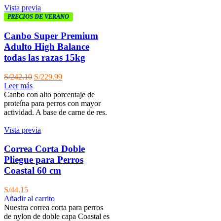
Vista previa
PRECIOS DE VERANO
Canbo Super Premium
Adulto High Balance
todas las razas 15kg
El
El
S/
242.10
S/
229.99
precio
precio
Leer más
original
actual
Canbo con alto porcentaje de
era:
es:
proteína para perros con mayor
S/242.10.
S/229.99.
actividad. A base de carne de res.
Vista previa
Correa Corta Doble
Pliegue para Perros
Coastal 60 cm
S/
44.15
Añadir al carrito
Nuestra correa corta para perros
de nylon de doble capa Coastal es