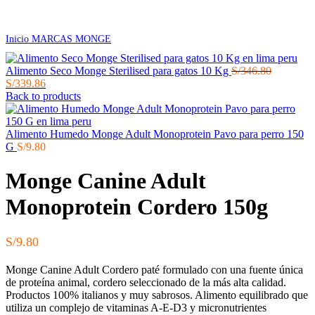
Click to enlarge
Inicio
MARCAS
MONGE
El
Alimento Seco Monge Sterilised para gatos 10 Kg
S/
346.80
El
precio
S/
339.86
precio
original
Back to products
actual
era:
es:
S/346.80.
S/339.86.
Alimento Humedo Monge Adult Monoprotein Pavo para perro 150
G
S/
9.80
Monge Canine Adult
Monoprotein Cordero 150g
S/
9.80
Monge Canine Adult Cordero paté formulado con una fuente única
de proteína animal, cordero seleccionado de la más alta calidad.
Productos 100% italianos y muy sabrosos. Alimento equilibrado que
utiliza un complejo de vitaminas A-E-D3 y micronutrientes