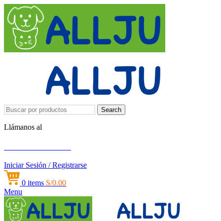
Search
Llámanos al
+51 951 156 203
Iniciar Sesión / Registrarse
0
items
S/
0.00
Menu