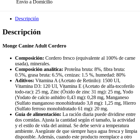
Envío a Domicilio
Descripción
Descripción
Monge Canine Adult Cordero
Composición:
Cordero fresco (equivalente al 100% de carne
usada), minerales.
Composición analítica:
Proteína bruta: 8%, fibra bruta:
0.5%, grasa bruta: 6.5%, cenizas: 1.5 %, humedad: 80%
Aditivos:
Vitamina A (Acetato de Retinilo): 1500 UI,
Vitamina D3: 120 UI, Vitamina E (Acetato de alfa-tocoferilo
todo-rac): 25 mg, Zinc (Óxido de zinc 31 mg): 25 mg, Yodo
(Yodato de calcio anhidro 0,43 mg): 0,28 mg, Manganeso
(Sulfato manganoso monohidratado 3,8 mg): 1,25 mg, Hierro
(Sulfato ferroso monohidratado 61 mg): 20 mg.
Guía de alimentación:
La ración diaria puede dividirse entre
dos comidas. Ajusta la cantidad según el tamaño, la actividad
y el estilo de vida del animal. Se debe servir a temperatura
ambiente. Asegúrate de que siempre haya agua fresca y limpia
disponible. Además, cuando este producto reemplace a otro