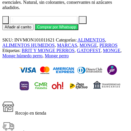
esenciales. Natural, sin colorantes, conservantes ni azúcares
añadidos.
Monge
Añadir al carrito
Comprar por Whatsapp
Canine
Adult
SKU:
INVMON101011621
Categorías:
ALIMENTOS
,
Monoprotein
Cordero
ALIMENTOS HUMEDOS
,
MARCAS
,
MONGE
,
PERROS
150g
Etiquetas:
BRIT Y MONGE PERROS
,
GATOFEST
,
MONGE
,
cantidad
Monge húmedo perro
,
Monge perro
Recojo en tienda