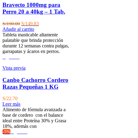
Bravecto 1000mg para
Perro 20 a 40kg – 1 Tab.
El
El
S/
190.00
S/
149.83
precio
precio
Añadir al carrito
original
actual
Tableta masticable altamente
era:
es:
palatable que brinda protección
S/190.00.
S/149.83.
durante 12 semanas contra pulgas,
garrapatas y ácaros en perros.
Agotado
Vista previa
Canbo Cachorro Cordero
Razas Pequeñas 1 KG
S/
22.70
Leer más
Alimento de fórmula avanzada a
base de cordero con el balance
ideal entre Proteína 30% y Grasa
18%, además con
-5%
Agotado