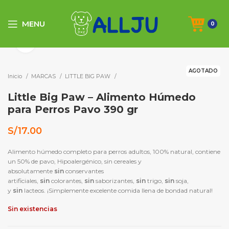
MENU
0
Click to enlarge
AGOTADO
Inicio
MARCAS
LITTLE BIG PAW
Little Big Paw – Alimento Húmedo
para Perros Pavo 390 gr
S/
17.00
Alimento húmedo completo para perros adultos, 100% natural, contiene
un 50% de pavo, Hipoalergénico, sin cereales y
absolutamente
sin
conservantes
artificiales,
sin
colorantes,
sin
saborizantes,
sin
trigo,
sin
soja,
y
sin
lacteos. ¡Simplemente excelente comida llena de bondad natural!
Sin existencias