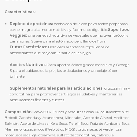
Características
:
Repleto de proteínas:
hecho con delicioso pavo recién preparado:
carne magra altamente nutritiva y fácilmente digerible.
Superfood
Veggies:
una variedad nutritiva de vegetales que incluyen brócoli y
zanahorias. Suave para el estómago pero lleno de fibra.
Frutas Fantásticas:
Deliciosos arándanos rojos llenos de
antioxidantes que mejoran la salud de la vejiga.
Aceites Nutritivos:
Para aportar ácidos grasos esenciales y Omega
3 para el cuidado de la piel, las articulaciones y un pelaje súper
brillante.
Suplementos naturales para las articulaciones:
glucosamina y
condroitina para promover cartílagos saludables y mantener las
articulaciones flexibles y fuertes.
Composición:
Pavo 50%, Frutas y Verduras Secas 1% (equivalente a 8%
Brócoli, Zanahorias y Arándanos), Minerales, Aceite de Girasol, Aceite de
Salmón, Aceite de Linaza, Kelp Seco, Perejil Seco, Raíz de Achicoria Seca,
Mannanoligosacáridos (Prebiótico MOS) , ortiga seca, té verde, rosa
mosqueta seca, glucosamina, sulfato de condroitina, caléndula.